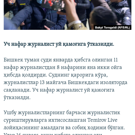
Уч нафар журналист уй қамоғига ўтказилди.
Бишкек туман суди январда ҳибсга олинган 11
нафар журналистдан 8 нафарини яна икки ойга
ҳибсда қолдирди. Суднинг қарорига кўра,
журналистлар 13 майгача Бишкекдаги изоляторда
сақланади. Уч нафар журналист уй қамоғига
ўтказилди.
Ушбу журналистларнинг барчаси журналистик
суриштирувларга ихтисослашган Temirov Live
лойиҳасининг амалдаги ва собиқ ходими бўлган.