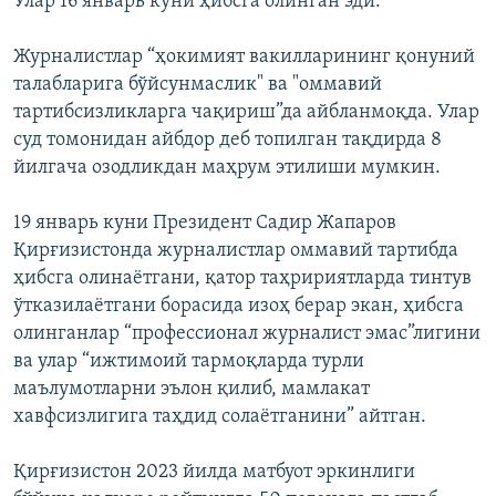
Улар 16 январь куни ҳибсга олинган эди.
Журналистлар “ҳокимият вакилларининг қонуний
талабларига бўйсунмаслик" ва "оммавий
тартибсизликларга чақириш”да айбланмоқда. Улар
суд томонидан айбдор деб топилган тақдирда 8
йилгача озодликдан маҳрум этилиши мумкин.
19 январь куни Президент Садир Жапаров
Қирғизистонда журналистлар оммавий тартибда
ҳибсга олинаётгани, қатор таҳририятларда тинтув
ўтказилаётгани борасида изоҳ берар экан, ҳибсга
олинганлар “профессионал журналист эмас”лигини
ва улар “ижтимоий тармоқларда турли
маълумотларни эълон қилиб, мамлакат
хавфсизлигига таҳдид солаётганини” айтган.
Қирғизистон 2023 йилда матбуот эркинлиги