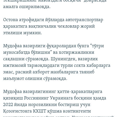
текширишнинг навбатдаги босқичи” доирасида
амалга оширилмоқда.
Остона атрофидаги йўлларда автотранспортлар
ҳаракатига вақтинчалик чекловлар жорий
этилиши мумкин.
Мудофаа вазирлиги фуқаролардан бунга “тўғри
муносабатда бўлишни” ва хотиржамликни
сақлашни сўрамоқда. Шунингдек, вазирлик
ижтимоий тармоқлардаги турли сохта хабарларга
эмас, расмий ахборот манбаларига таяниб
маълумот олишни сўрамоқда.
Мудофаа вазирлигининг ҳатти-ҳаракатларига
қизиқиш Россиянинг Украинага босқини ҳамда
2022 йилда норозиликни бостириш учун
Қозоғистонга КХШТ қўшма контингенти