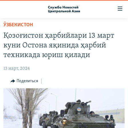
Ссылки
доступа
Вернуться
ӮЗБЕКИСТОН
к
О ПРОЕКТЕ
Қозоғистон ҳарбийлари 13 март
основному
ПОДПИСКА
содержанию
куни Остона яқинида ҳарбий
КОНТАКТЫ
Вернутся
техникада юриш қилади
к
RFE/RL ДИРЕКТ
главной
13 март, 2024
НАСТОЯЩЕЕ ВРЕМЯ
навигации
Вернутся
Поделиться
МИГРАНТ МЕДИА
к
поиску