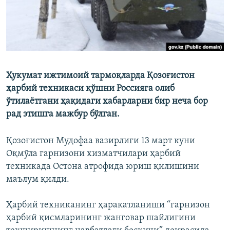
Ҳукумат ижтимоий тармоқларда Қозоғистон
ҳарбий техникаси қўшни Россияга олиб
ўтилаётгани ҳақидаги хабарларни бир неча бор
рад этишга мажбур бўлган.
Қозоғистон Мудофаа вазирлиги 13 март куни
Оқмўла гарнизони хизматчилари ҳарбий
техникада Остона атрофида юриш қилишини
маълум қилди.
Ҳарбий техниканинг ҳаракатланиши “гарнизон
ҳарбий қисмларининг жанговар шайлигини