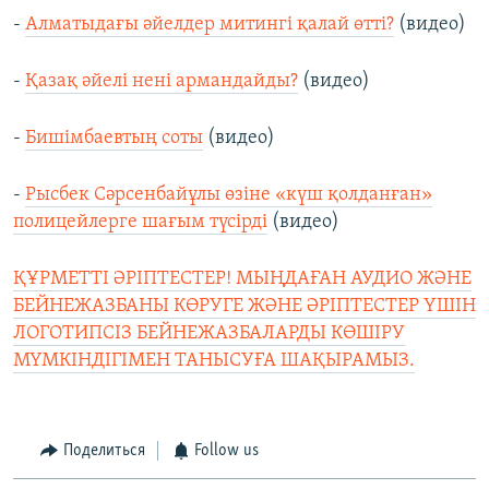
-
Алматыдағы әйелдер митингі қалай өтті?
(видео)
-
Қазақ әйелі нені армандайды?
(видео)
-
Бишімбаевтың соты
(видео)
-
Рысбек Сәрсенбайұлы өзіне «күш қолданған»
полицейлерге шағым түсірді
(видео)
ҚҰРМЕТТІ ӘРІПТЕСТЕР! МЫҢДАҒАН АУДИО ЖӘНЕ
БЕЙНЕЖАЗБАНЫ КӨРУГЕ ЖӘНЕ ӘРІПТЕСТЕР ҮШІН
ЛОГОТИПСІЗ БЕЙНЕЖАЗБАЛАРДЫ КӨШІРУ
МҮМКІНДІГІМЕН ТАНЫСУҒА ШАҚЫРАМЫЗ.
Поделиться
Follow us