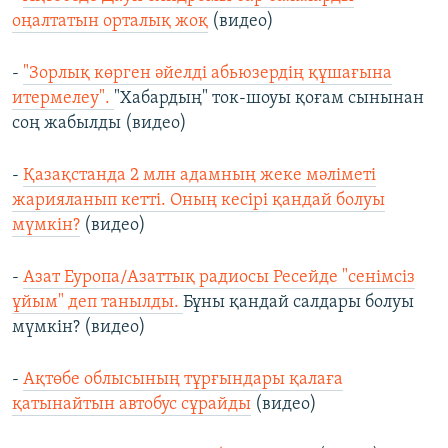
оңалтатын орталық жоқ
(видео)
-
"Зорлық көрген әйелді абьюзердің құшағына
итермелеу".
"Хабардың" ток-шоуы қоғам сынынан
соң жабылды (видео)
-
Қазақстанда 2 млн адамның жеке мәліметі
жарияланып кетті. Оның кесірі қандай болуы
мүмкін?
(видео)
-
Азат Еуропа/Азаттық радиосы Ресейде "сенімсіз
ұйым" деп танылды.
Бұны қандай салдары болуы
мүмкін? (видео)
-
Ақтөбе облысының тұрғындары қалаға
қатынайтын автобус сұрайды
(видео)