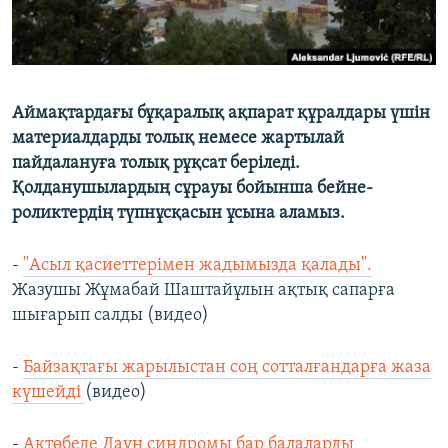
Аймақтардағы бұқаралық ақпарат құралдары үшін
материалдарды толық немесе жартылай
пайдалануға толық рұқсат беріледі.
Қолданушылардың сұрауы бойынша бейне-
роликтердің түпнұсқасын ұсына аламыз.
-
"Асыл қасиеттерімен жадымызда қалады".
Жазушы Жұмабай Шаштайұлын ақтық сапарға
шығарып салды (видео)
-
Байзақтағы жарылыстан соң сотталғандарға жаза
күшейді
(видео)
-
Ақтөбеде Даун синдромы бар балаларды