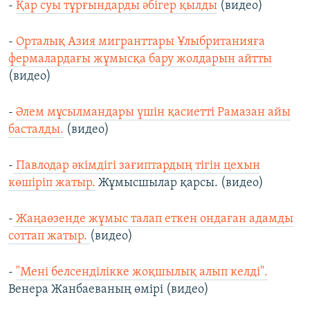
-
Қар суы тұрғындарды әбігер қылды
(видео)
-
Орталық Азия мигранттары Ұлыбританияға
фермалардағы жұмысқа бару жолдарын айтты
(видео)
-
Әлем мұсылмандары үшін қасиетті Рамазан айы
басталды.
(видео)
-
Павлодар әкімдігі зағиптардың тігін цехын
көшіріп жатыр.
Жұмысшылар қарсы. (видео)
-
Жаңаөзенде жұмыс талап еткен ондаған адамды
соттап жатыр.
(видео)
-
"Мені белсенділікке жоқшылық алып келді".
Венера Жанбаеваның өмірі (видео)