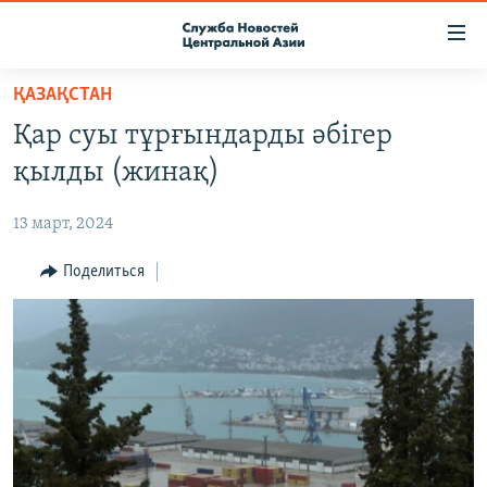
Ссылки
доступа
Вернуться
ҚАЗАҚСТАН
к
О ПРОЕКТЕ
Қар суы тұрғындарды әбігер
основному
ПОДПИСКА
содержанию
қылды (жинақ)
КОНТАКТЫ
Вернутся
к
13 март, 2024
RFE/RL ДИРЕКТ
главной
НАСТОЯЩЕЕ ВРЕМЯ
Поделиться
навигации
Вернутся
МИГРАНТ МЕДИА
к
поиску