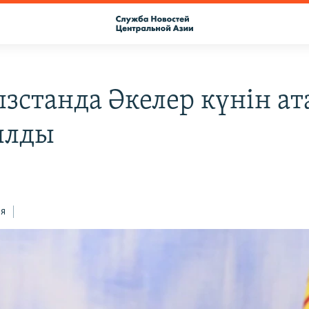
зстанда Әкелер күнін ат
ылды
ся