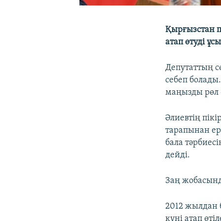
Қырғызстан п
атап өтуді ұ
Депутаттың с
себеп болады
маңызды рөл
Әлиевтің пікі
тарапынан ер 
бала тәрбиес
дейді.
Заң жобасынд
2012 жылдан 
күні атап өтіл