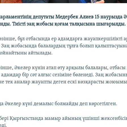
арламентінің депутаты Медербек Алиев 15 наурызда Ә
сынды. Тиісті заң жобасы қоғам талқысына шығарылды.
өзінше, бұл отбасында ер адамдарға жауапкершілікті 
. Заң жобасында балалардың тұлға болып қалыптасуын
 ойнайтыны айтылады.
рінше, Әкелер күнін атап өту арқылы балалары, отбасы
адамдар бір сәт алғыс сезіміне бөленеді. Заң жобасы
іне тек аналар жауапты деген ескі көзқарасты жоюымы
а Әкелер күні демалыс болмайды деп көрсетілген.
бері Қырғызстанда мамыр айының үшінші жексенбісі
еді.