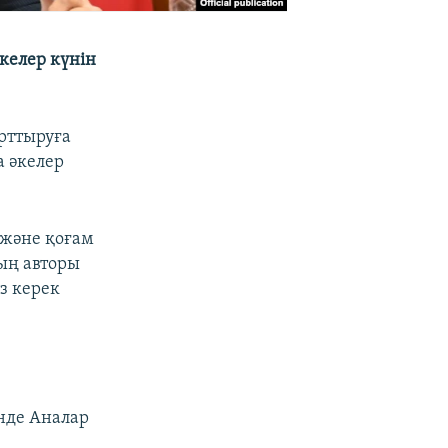
келер күнін
арттыруға
а әкелер
 және қоғам
ның авторы
з керек
нде Аналар