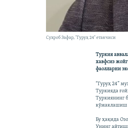
Сухроб Зафар, "Гуруҳ 24" етакчиси
Туркия аввал
хавфсиз жойг
фаолларни эк
“Гуруҳ 24” м
Туркияда ғой
Туркиянинг б
кўмаклашиш 
Бу ҳақида Оз
Унинг айтиши