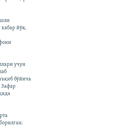
ёшли
 хабар йўқ.
ефони
ллари учун
лаб
аъқиб бўйича
 Зафар
қида
рта
борилган.