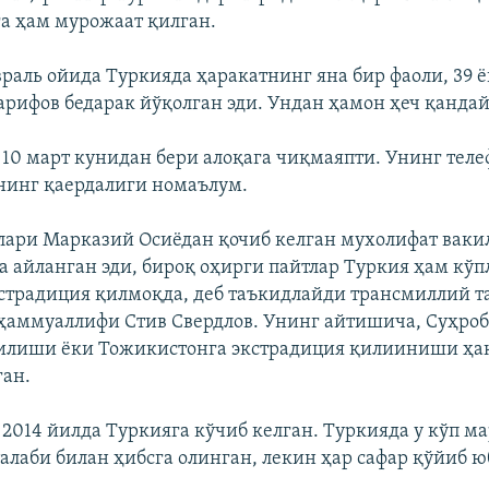
а ҳам мурожаат қилган.
враль ойида Туркияда ҳаракатнинг яна бир фаоли, 39 
ифов бедарак йўқолган эди. Ундан ҳамон ҳеч қандай
 10 март кунидан бери алоқага чиқмаяпти. Унинг тел
нинг қаердалиги номаълум.
лари Марказий Осиёдан қочиб келган мухолифат ваки
а айланган эди, бироқ оҳирги пайтлар Туркия ҳам кўп
страдиция қилмоқда, деб таъкидлайди трансмиллий т
ҳаммуаллифи Стив Свердлов. Унинг айтишича, Суҳроб
рилиши ёки Тожикистонга экстрадиция қилииниши ҳа
ган.
 2014 йилда Туркияга кўчиб келган. Туркияда у кўп ма
алаби билан ҳибсга олинган, лекин ҳар сафар қўйиб ю