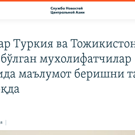
ар Туркия ва Тожикисто
 бўлган мухолифатчилар
ида маълумот беришни т
қда
ся