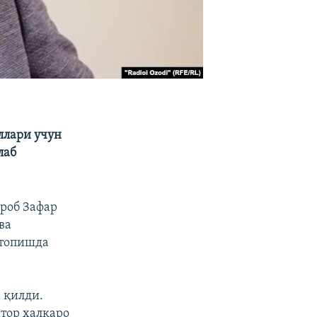
ллари учун
лаб
хроб Зафар
ва
 топишда
 қилди.
тор халқаро