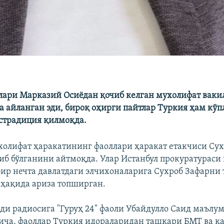
лари Марказий Осиёдан қочиб келган мухолифат ваки
а айланган эди, бироқ оҳирги пайтлар Туркия ҳам кўп
страдиция қилмоқда.
ухолифат ҳаракатининг фаоллари ҳаракат етакчиси Су
иб бўлганини айтмоқда. Улар Истанбул прокуратураси 
ир нечта давлатдаги элчихоналарига Сухроб Зафарни
ҳақида ариза топширган.
оди радиосига "Гуруҳ 24" фаоли Убайдулло Саид маълум
ча, фаоллар Туркия идораларидан ташқари БМТ ва қа