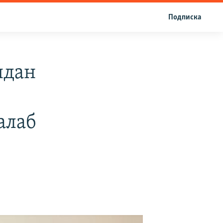
Подписка
ндан
алаб