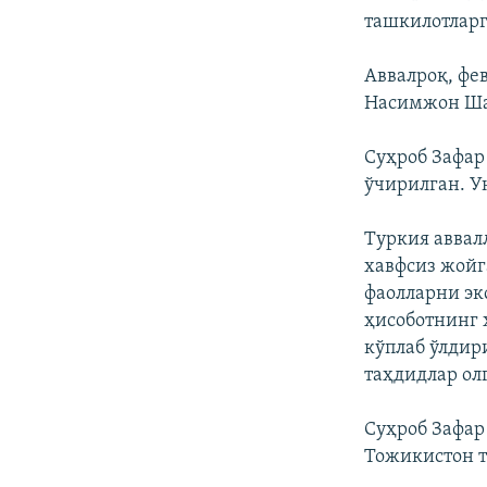
ташкилотларг
Аввалроқ, фе
Насимжон Шар
Суҳроб Зафар
ўчирилган. У
Туркия аввал
хавфсиз жойг
фаолларни эк
ҳисоботнинг 
кўплаб ўлди
таҳдидлар ол
Суҳроб Зафар
Тожикистон т