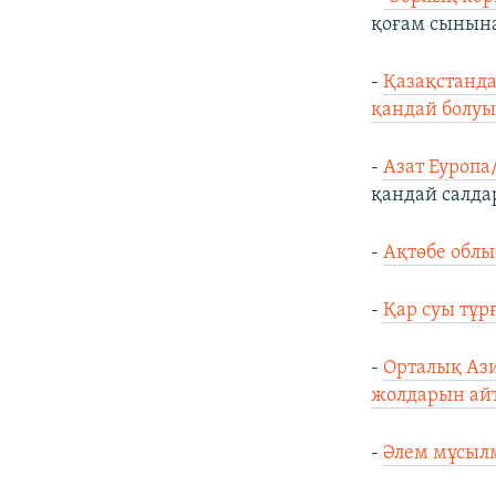
қоғам сынына
-
Қазақстанда
қандай болуы
-
Азат Еуропа
қандай салда
-
Ақтөбе облы
-
Қар суы тұр
-
Орталық Аз
жолдарын ай
-
Әлем мұсылм