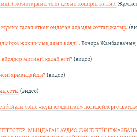
мдігі зағиптардың тігін цехын көшіріп жатыр.
Жұмысш
жұмыс талап еткен ондаған адамды соттап жатыр.
(ви
нділікке жоқшылық алып келді".
Венера Жанбаеваның ө
әйелдер митингі қалай өтті?
(видео)
 нені армандайды?
(видео)
ың соты
(видео)
енбайұлы өзіне «күш қолданған» полицейлерге шағым 
РІПТЕСТЕР! МЫҢДАҒАН АУДИО ЖӘНЕ БЕЙНЕЖАЗБАН