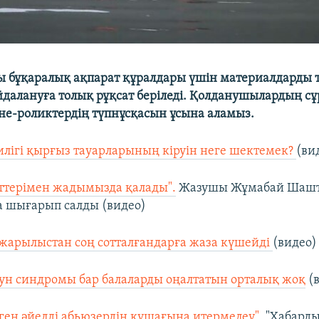
 бұқаралық ақпарат құралдары үшін материалдарды 
далануға толық рұқсат беріледі. Қолданушылардың с
е-роликтердің түпнұсқасын ұсына аламыз.
илігі қырғыз тауарларының кіруін неге шектемек?
(ви
ттерімен жадымызда қалады".
Жазушы Жұмабай Шаш
а шығарып салды (видео)
жарылыстан соң сотталғандарға жаза күшейді
(видео)
ун синдромы бар балаларды оңалтатын орталық жоқ
(в
ген әйелді абьюзердің құшағына итермелеу".
"Хабарды