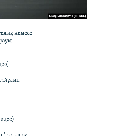
толық немесе
ұрауы
део)
тайұлын
идео)
ң" ток-шоуы