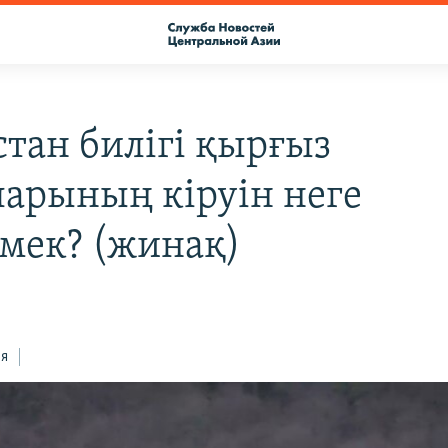
стан билігі қырғыз
ларының кіруін неге
мек? (жинақ)
ся