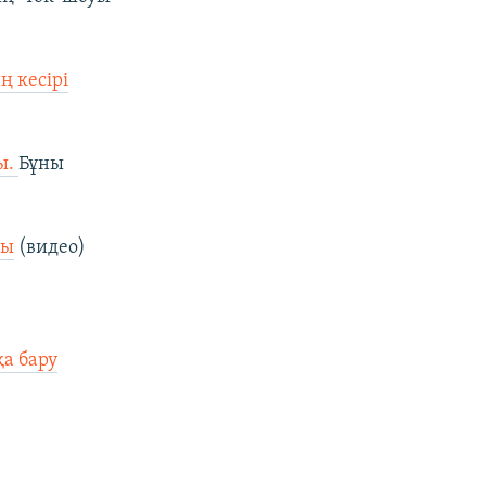
ң кесірі
ы.
Бұны
ды
(видео)
а бару