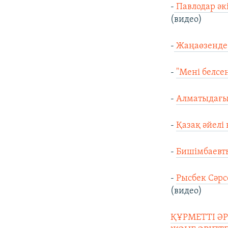
-
Павлодар әкі
(видео)
-
Жаңаөзенде 
-
"Мені белсе
-
Алматыдағы 
-
Қазақ әйелі
-
Бишімбаевт
-
Рысбек Сәрс
(видео)
ҚҰРМЕТТІ Ә