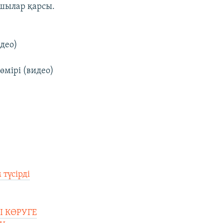
ылар қарсы.
део)
мірі (видео)
түсірді
Ы КӨРУГЕ