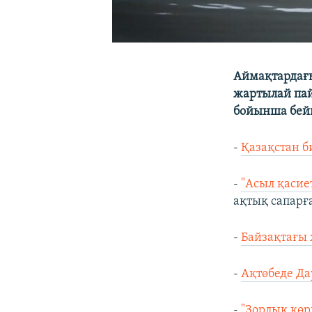
Аймақтардағы
жартылай пай
бойынша бейн
-
Қазақстан б
-
"Асыл қасие
ақтық сапарғ
-
Байзақтағы 
-
Ақтөбеде Да
-
"Зорлық көр