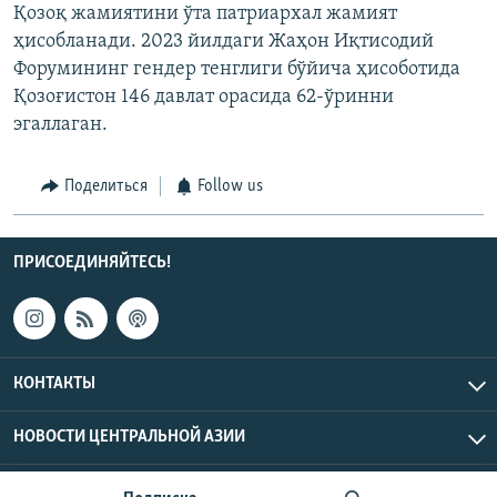
Қозоқ жамиятини ўта патриархал жамият
ҳисобланади. 2023 йилдаги Жаҳон Иқтисодий
Форумининг гендер тенглиги бўйича ҳисоботида
Қозоғистон 146 давлат орасида 62-ўринни
эгаллаган.
Поделиться
Follow us
ПРИСОЕДИНЯЙТЕСЬ!
КОНТАКТЫ
НОВОСТИ ЦЕНТРАЛЬНОЙ АЗИИ
CENTRAL ASIAN © 2026 RFE/RL, Inc. | Все права защищены.