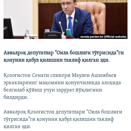
Аввалроқ депутатлар “Оила бошлиғи тўғрисида”ги
қонунни қабул қилишни таклиф қилган эди.
Қозоғистон Сенати спикери Маулен Ашимбаев
эркакларнинг мақомини қонунчиликда алоҳида
белгилаб қўйиш учун зарурат йўқлигини
билдирди.
Аввалроқ Қозоғистон депутатлари “Оила бошлиғи
тўғрисида”ги қонунни қабул қилишни таклиф
қилган эди.