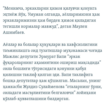
“Менимча, эркакларни ҳимоя қилувчи қонунга
эҳтиёж йўқ. Умуман олганда, аёлларимизни ҳам
эркакларимизни ҳам бирдек ҳимоя қиладиган
тегишли нормалар мавжуд”, деган Маулен
Ашимбаев.
Аёллар ва болалар ҳуқуқлари ва хавфсизлигини
таъминлашга оид тузатишлар муҳокамаси чоғида
Мажлис депутати Эрмурат Бапи “эркак
фуқароларнинг аҳамиятини ошириш мақсадида”
оила бошлиғи тўғрисидаги қонунни қабул
қилишни таклиф қилган эди. Бапи таклифига
бошқа депутатлар ҳам қўшилган. Масалан, унинг
ҳамкасби Жулдиз Сулайменова “оталарнинг ўрни,
оиладаги масъулиятини белгиловчи” лойиҳани
қўллаб-қувватлашини билдирган.