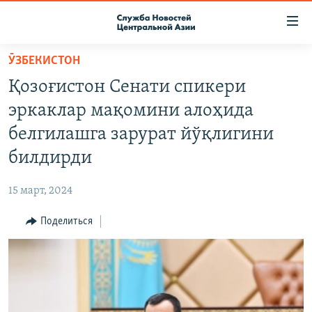
Ссылки
доступа
Вернуться
ӮЗБЕКИСТОН
к
О ПРОЕКТЕ
Қозоғистон Сенати спикери
основному
ПОДПИСКА
содержанию
эркаклар мақомини алоҳида
КОНТАКТЫ
Вернутся
белгилашга зарурат йўқлигини
к
RFE/RL ДИРЕКТ
билдирди
главной
НАСТОЯЩЕЕ ВРЕМЯ
навигации
15 март, 2024
Вернутся
МИГРАНТ МЕДИА
к
Поделиться
поиску