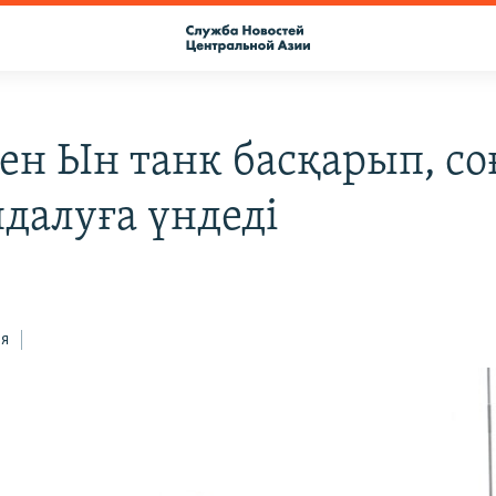
ен Ын танк басқарып, со
далуға үндеді
ся