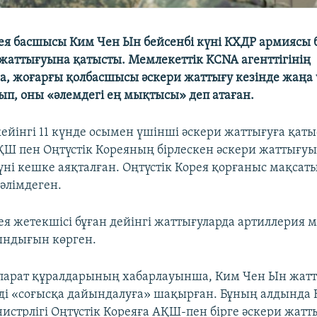
рея басшысы Ким Чен Ын бейсенбі күні КХДР армиясы 
 жаттығуына қатысты. Мемлекеттік KCNA агенттігінің
, жоғарғы қолбасшысы әскери жаттығу кезінде жаңа ү
рып, оны «әлемдегі ең мықтысы» деп атаған.
ейінгі 11 күнде осымен үшінші әскери жаттығуға қаты
ҚШ пен Оңтүстік Кореяның бірлескен әскери жаттығуы
күні кешке аяқталған. Оңтүстік Корея қорғаныс мақсат
мәлімдеген.
рея жетекшісі бұған дейінгі жаттығуларда артиллерия 
ындығын көрген.
қпарат құралдарының хабарлауынша, Ким Чен Ын жатт
і «соғысқа дайындалуға» шақырған. Бұның алдында
истрлігі Оңтүстік Кореяға АҚШ-пен бірге әскери жатты