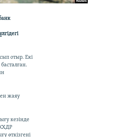
банк
лгідегі
сып отыр. Екі
 басталған.
ын
мен жаяу
ығу кезінде
 КХДР
ғу өткізгені