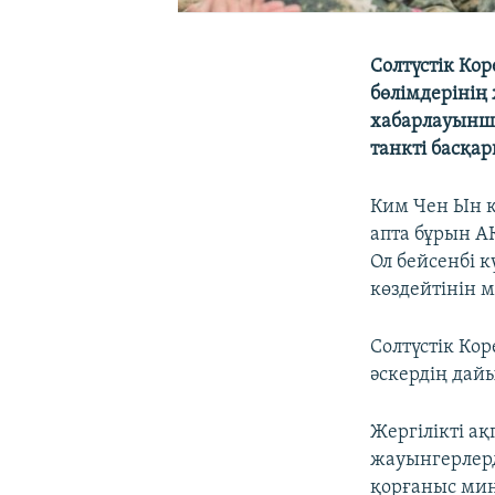
Солтүстік Ко
бөлімдерінің
хабарлауынша
танкті басқа
Ким Чен Ын к
апта бұрын А
Ол бейсенбі 
көздейтінін 
Солтүстік Ко
әскердің дай
Жергілікті а
жауынгерлерд
қорғаныс мин