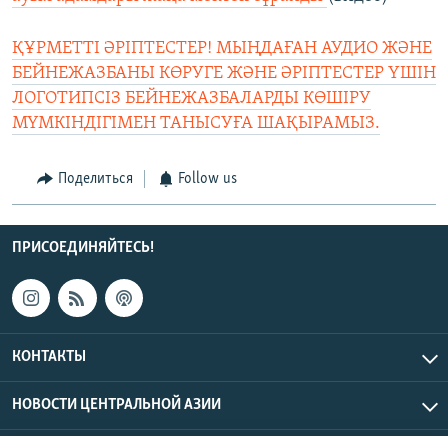
ҚҰРМЕТТІ ӘРІПТЕСТЕР! МЫҢДАҒАН АУДИО ЖӘНЕ
БЕЙНЕЖАЗБАНЫ КӨРУГЕ ЖӘНЕ ӘРІПТЕСТЕР ҮШІН
ЛОГОТИПСІЗ БЕЙНЕЖАЗБАЛАРДЫ КӨШІРУ
МҮМКІНДІГІМЕН ТАНЫСУҒА ШАҚЫРАМЫЗ.
Поделиться
Follow us
ПРИСОЕДИНЯЙТЕСЬ!
КОНТАКТЫ
НОВОСТИ ЦЕНТРАЛЬНОЙ АЗИИ