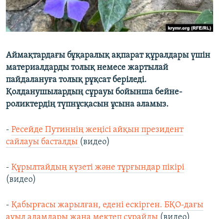
Аймақтардағы бұқаралық ақпарат құралдары үшін
материалдарды толық немесе жартылай
пайдалануға толық рұқсат беріледі.
Қолданушылардың сұрауы бойынша бейне-
роликтердің түпнұсқасын ұсына аламыз.
-
Ресейде Путиннің жеңісі айқын президент
сайлауы басталды
(видео)
-
Құрылтайдың күзеті және тұрғындар пікірі
(видео)
-
Қабырғасы жарылған, едені ескірген. БҚО-дағы
ауыл адамдары жаңа мектеп сұрайды
(видео)