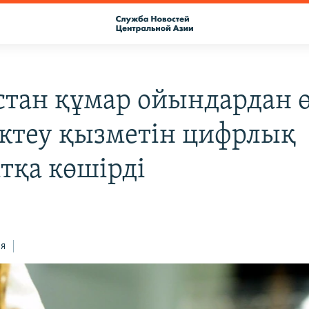
стан құмар ойындардан ө
ектеу қызметін цифрлық
тқа көшірді
ся