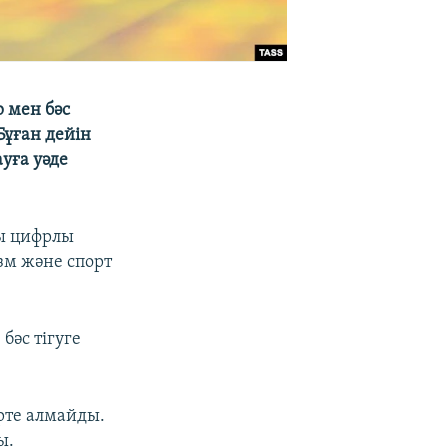
 мен бәс
Бұған дейін
уға уәде
ы цифрлы
зм және спорт
бәс тігуге
рте алмайды.
ы.