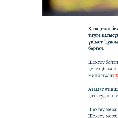
Қазақстан би
тігуге қатыс
үкімет "лудо
берген.
Шектеу бойын
қолтаңбамен 
министрлігі
х
Азамат өтініш
қатысудан шек
Шектеу мерзі
Шектеу мерзім