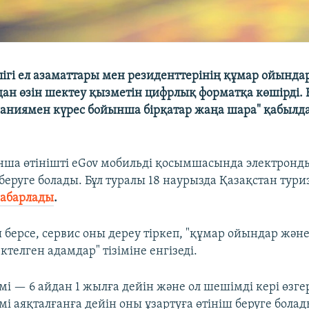
лігі ел азаматтары мен резиденттерінің құмар ойындар
удан өзін шектеу қызметін цифрлық форматқа көшірді. 
маниямен күрес бойынша бірқатар жаңа шара" қабылда
ша өтінішті eGov мобильді қосымшасында электронд
беруге болады. Бұл туралы 18 наурызда Қазақстан тури
абарлады
.
 берсе, сервис оны дереу тіркеп, "құмар ойындар және 
телген адамдар" тізіміне енгізеді.
мі — 6 айдан 1 жылға дейін және ол шешімді кері өзге
і аяқталғанға дейін оны ұзартуға өтініш беруге болад