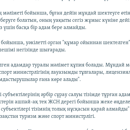
 мәліметі бойынша, бұған дейін мұндай шектеуге өтін
 беруге болатын, оның уақыты сегіз жұмыс күніне дейі
сіз үшін басқа бір адам бере алмайды.
е бойынша, уәкілетті орган "құмар ойыннан шектелген
 шешімі негізінде шығарады.
ілген адамдар туралы мәлімет құпия болады. Мұндай мә
спорт министрлігінің лауазымды тұлғалары, лицензия
мдастырушылар ғана көре алады".
 субъектілерінің әрбір сұрау салуы тізімде тұрған ад
ктерін ашпай-ақ тек ЖСН дерегі бойынша жеке өңделе
 субъектілері тізімнің толық нұсқасын қарай алмайды"
зақстан туризм және спорт министрлігі.