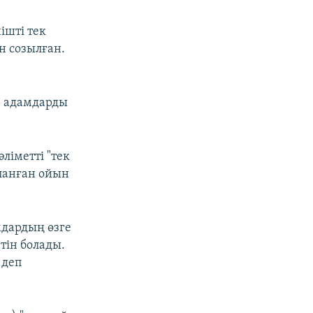
ішті тек
н созылған.
" адамдарды
ліметті "тек
ланған ойын
амдардың өзге
тін болады.
 деп