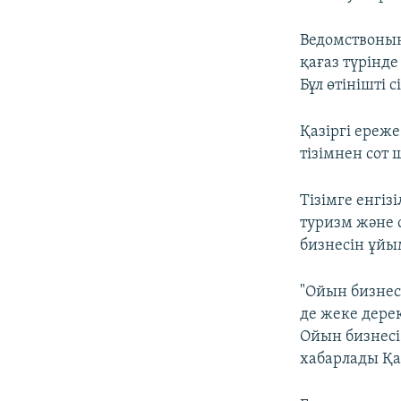
Ведомствоның
қағаз түрінде
Бұл өтінішті 
Қазіргі ереж
тізімнен сот
Тізімге енгіз
туризм және 
бизнесін ұйы
"Ойын бизнесі
де жеке дере
Ойын бизнесі
хабарлады Қа