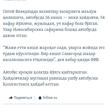
Олтой Фавқулодда вазиятлар вазирлиги маълум
қилишича, автобусда 56 киши — икки ҳайдовчи, 54
нафар йўловчи, жумладан, уч нафар бола бўлган.
Улар Новосибирскка сафарини бошқа автобусда
давом этган.
“Жами етти киши жароҳат олди, уларга жойида тез
ёрдам кўрсатилди. Бир киши Славгород шаҳар
касалхонасига ётқизилди”, дея хабар қилди ФВВ.
Автобус яроқли ҳолатда йўлга қайтарилган.
Ҳайдовчилар мустақил равишда ушбу автобусни
Қозоғистонга ҳайдаб кетган.
Поделиться
Follow us