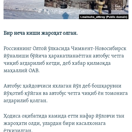
Бир неча киши жароҳат олган.
Россиянинг Олтой ўлкасида Чимкент-Новосибирск
йўналиши бўйича ҳаракатланаётган автобус четга
чиқиб ағдарилиб кетди, деб хабар қилмоқда
маҳаллий ОАВ.
Автобус ҳайдовчиси яхлаган йўл деб бошқарувни
йўқотиб қўйган ва автобус четга чиқиб ён томонига
ағдарилиб қолган.
Ҳодиса оқибатида камида етти нафар йўловчи тан
жароҳати олди, улардан бири касалхонага
ётқизилган.