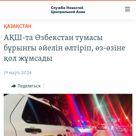
Ссылки
доступа
Вернуться
ҚАЗАҚСТАН
к
О ПРОЕКТЕ
АҚШ-та Өзбекстан тумасы
основному
ПОДПИСКА
содержанию
бұрынғы әйелін өлтіріп, өз-өзіне
КОНТАКТЫ
Вернутся
қол жұмсады
к
RFE/RL ДИРЕКТ
главной
19 март, 2024
НАСТОЯЩЕЕ ВРЕМЯ
навигации
Вернутся
Поделиться
МИГРАНТ МЕДИА
к
поиску