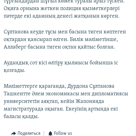
тұрғындардан шұғыл көмек туралы арыз түскен.
Оқиға орнына жеткен полиция қызметкерлері
пәтерде екі адамның денесі жатқанын көрген.
Сұлтанова кеуде тұсы мен басына тиген көптеген
оқтардан қансырап өлген. Билік мәліметінше,
Аллаберг басына тиген оқтан қайтыс болған.
Аудандық сот кісі өлтіру қылмысы бойынша іс
қозғады.
Мәліметтерге қарағанда, Дурдона Сұлтанова
Ташкентте Әлем экономикасы мен дипломатиясы
университетін аяқтап, кейін Жапонияда
магистратурада оқыған. Екеуінің артында екі
баласы қалды.
Поделиться
Follow us