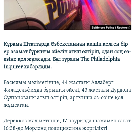
Құрама Штаттарда Өзбекстаннан көшіп келген бір
ер азамат бұрынғы әйелін атып өлтіріп, одан соң өз-
өзіне қол жұмсады. Бұл туралы The Philadelphia
Inquirer хабарлады.
Басылым мәліметінше, 44 жастағы Аллаберг
Филадельфияда бұрынғы әйелі, 43 жастағы Дурдона
Сұлтанованы атып өлтіріп, артынша өз-өзіне қол
жұмсаған.
Дереккөз мәліметінше, 17 наурызда шамамен сағат
16:38-де Морленд полициясына жергілікті