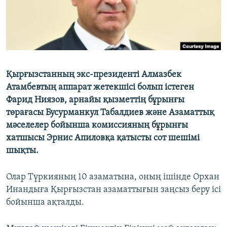
Қырғызстанның экс-президенті Алмазбек
Атамбевтың аппарат жетекшісі болып істеген
Фарид Ниязов, арнайы қызметтің бұрынғы
төрағасы Бусурманкул Табалдиев және Азаматтық
мәселелер бойынша комиссияның бұрынғы
хатшысы Эрнис Апиловқа қатысты сот шешімі
шықты.
Олар Түркияның 10 азаматына, оның ішінде Орхан
Инандыға Қырғызстан азаматтығын заңсыз беру ісі
бойынша ақталды.