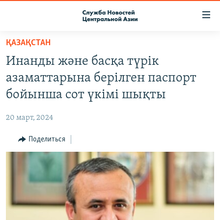
Ссылки
доступа
Вернуться
ҚАЗАҚСТАН
к
О ПРОЕКТЕ
Инанды және басқа түрік
основному
ПОДПИСКА
содержанию
азаматтарына берілген паспорт
КОНТАКТЫ
Вернутся
бойынша сот үкімі шықты
к
RFE/RL ДИРЕКТ
главной
20 март, 2024
НАСТОЯЩЕЕ ВРЕМЯ
навигации
Вернутся
Поделиться
МИГРАНТ МЕДИА
к
поиску