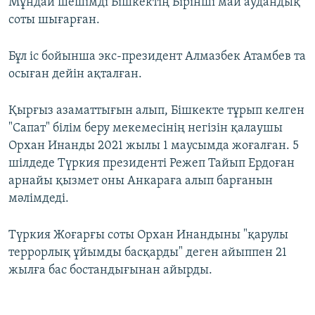
Мұндай шешімді Бішкектің Бірінші май аудандық
соты шығарған.
Бұл іс бойынша экс-президент Алмазбек Атамбев та
осыған дейін ақталған.
Қырғыз азаматтығын алып, Бішкекте тұрып келген
"Сапат" білім беру мекемесінің негізін қалаушы
Орхан Инанды 2021 жылы 1 маусымда жоғалған. 5
шілдеде Түркия президенті Режеп Тайып Ердоған
арнайы қызмет оны Анкараға алып барғанын
мәлімдеді.
Түркия Жоғарғы соты Орхан Инандыны "қарулы
террорлық ұйымды басқарды" деген айыппен 21
жылға бас бостандығынан айырды.