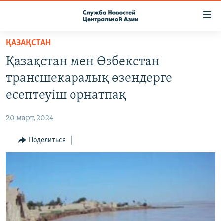
Ссылки
доступа
Вернуться
ҚАЗАҚСТАН
к
О ПРОЕКТЕ
Қазақстан мен Өзбекстан
основному
ПОДПИСКА
содержанию
трансшекаралық өзендерге
КОНТАКТЫ
Вернутся
есептеуіш орнатпақ
к
RFE/RL ДИРЕКТ
главной
20 март, 2024
НАСТОЯЩЕЕ ВРЕМЯ
навигации
Вернутся
Поделиться
МИГРАНТ МЕДИА
к
поиску