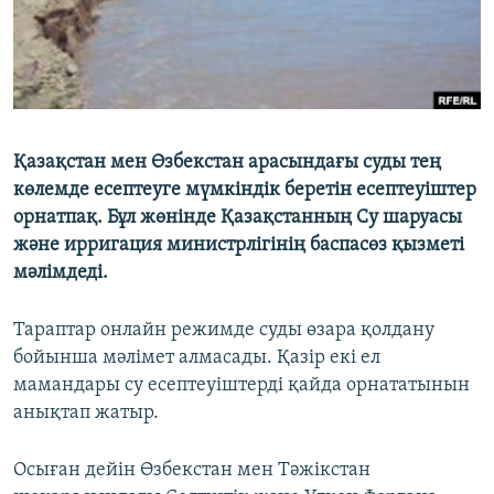
Қазақстан мен Өзбекстан арасындағы суды тең
көлемде есептеуге мүмкіндік беретін есептеуіштер
орнатпақ. Бұл жөнінде Қазақстанның Су шаруасы
және ирригация министрлігінің баспасөз қызметі
мәлімдеді.
Тараптар онлайн режимде суды өзара қолдану
бойынша мәлімет алмасады. Қазір екі ел
мамандары су есептеуіштерді қайда орнататынын
анықтап жатыр.
Осыған дейін Өзбекстан мен Тәжікстан