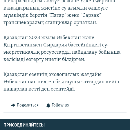
шекарасындағы Солтүстік және Үлкен Ферғана
каналдарының жиегіне су ағымын өлшеуге
мүмкіндік беретін "Патар" және "Сарвак"
трансшекаралық станциялар орнатқан.
Қазақстан 2023 жылы Өзбекстан және
Қырғызстанмен Сырдария бассейніндегі су-
энергетикалық ресурстарды пайдалану бойынша
келісімді өзгерту ниетін білдірген.
Қазақстан өзеннің экологиялық жағдайы
Өзбекстаннан келген былғаушы заттардан кейін
нашарлап кетті деп есептейді.
Поделиться
Follow us
ПРИСОЕДИНЯЙТЕСЬ!