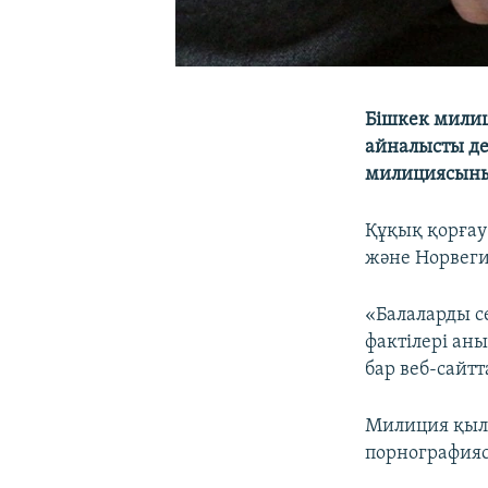
Бішкек мили
айналысты де
милициясының
Құқық қорғау
және Норвеги
«Балаларды с
фактілері ан
бар веб-сайт
Милиция қылмы
порнографияс