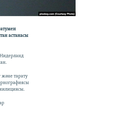
ратумен
стан астанасы
 Нидерланд
ан.
 және тарату
порнографиясы
 милициясы.
ар