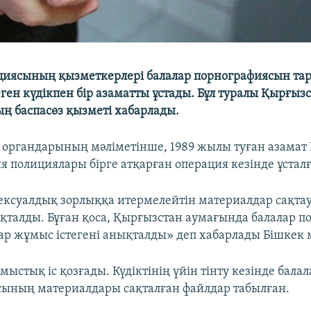
циясының қызметкерлері балалар порнографиясын та
ген күдікпен бір азаматты ұстады. Бұл туралы Қырғыз
 баспасөз қызметі хабарлады.
 органдарының мәліметінше, 1989 жылы туған азамат
я полициялары бірге атқарған операция кезінде ұсталғ
ексуалдық зорлыққа итермелейтін материалдар сақтау
ықталды. Бұған қоса, Қырғызстан аумағында балалар 
тар жұмыс істегені анықталды» деп хабарлады Бішкек
стық іс қозғады. Күдіктінің үйін тінту кезінде балал
ының материалдары сақталған файлдар табылған.