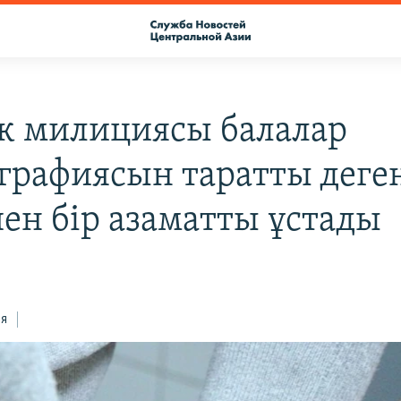
к милициясы балалар
графиясын таратты деге
пен бір азаматты ұстады
ся