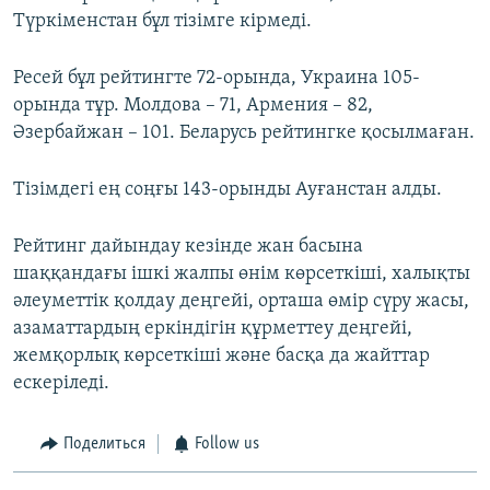
Түркіменстан бұл тізімге кірмеді.
Ресей бұл рейтингте 72-орында, Украина 105-
орында тұр. Молдова – 71, Армения – 82,
Әзербайжан – 101. Беларусь рейтингке қосылмаған.
Тізімдегі ең соңғы 143-орынды Ауғанстан алды.
Рейтинг дайындау кезінде жан басына
шаққандағы ішкі жалпы өнім көрсеткіші, халықты
әлеуметтік қолдау деңгейі, орташа өмір сүру жасы,
азаматтардың еркіндігін құрметтеу деңгейі,
жемқорлық көрсеткіші және басқа да жайттар
ескеріледі.
Поделиться
Follow us