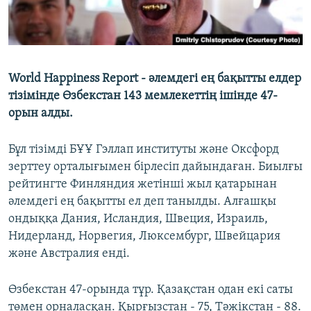
World Happiness Report - әлемдегі ең бақытты елдер
тізімінде Өзбекстан 143 мемлекеттің ішінде 47-
орын алды.
Бұл тізімді БҰҰ Гэллап институты және Оксфорд
зерттеу орталығымен бірлесіп дайындаған. Биылғы
рейтингте Финляндия жетінші жыл қатарынан
әлемдегі ең бақытты ел деп танылды. Алғашқы
ондыққа Дания, Исландия, Швеция, Израиль,
Нидерланд, Норвегия, Люксембург, Швейцария
және Австралия енді.
Өзбекстан 47-орында тұр. Қазақстан одан екі саты
төмен орналасқан. Қырғызстан - 75, Тәжікстан - 88.