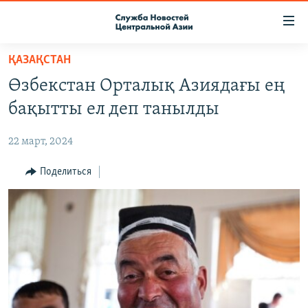
Ссылки
доступа
Вернуться
ҚАЗАҚСТАН
к
О ПРОЕКТЕ
Өзбекстан Орталық Азиядағы ең
основному
ПОДПИСКА
содержанию
бақытты ел деп танылды
КОНТАКТЫ
Вернутся
к
22 март, 2024
RFE/RL ДИРЕКТ
главной
НАСТОЯЩЕЕ ВРЕМЯ
Поделиться
навигации
Вернутся
МИГРАНТ МЕДИА
к
поиску