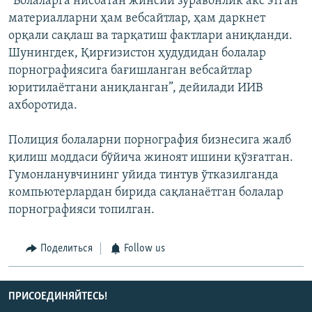
“Болаларга нисбатан жинсий зўравонлик акс этган
материалларни ҳам вебсайтлар, ҳам даркнет
орқали сақлаш ва тарқатиш фактлари аниқланди.
Шунингдек, Қирғизистон ҳудудидан болалар
порнографиясига бағишланган вебсайтлар
юритилаётгани аниқланган”, дейилади ИИВ
ахборотида.
Полиция болаларни порнография бизнесига жалб
қилиш моддаси бўйича жиноят ишини қўзғатган.
Гумонланувчининг уйида тинтув ўтказилганда
компьютерлардан бирида сақланаётган болалар
порнографияси топилган.
Поделиться
Follow us
ПРИСОЕДИНЯЙТЕСЬ!