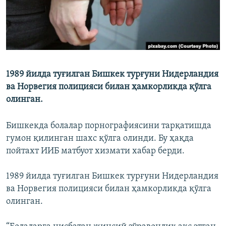
1989 йилда туғилган Бишкек турғуни Нидерландия
ва Норвегия полицияси билан ҳамкорликда қўлга
олинган.
Бишкекда болалар порнографиясини тарқатишда
гумон қилинган шахс қўлга олинди. Бу ҳақда
пойтахт ИИБ матбуот хизмати хабар берди.
1989 йилда туғилган Бишкек турғуни Нидерландия
ва Норвегия полицияси билан ҳамкорликда қўлга
олинган.