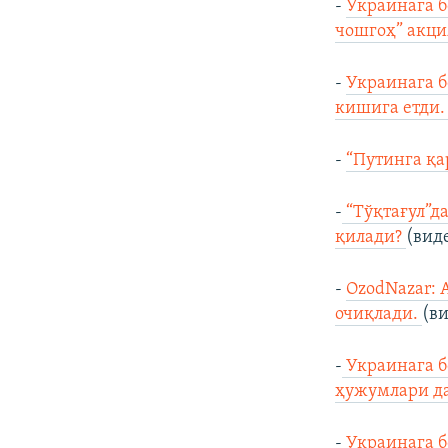
-
Украинага б
чошгоҳ” акци
-
Украинага б
кишига етди
-
“Путинга қа
-
“Тўқтағул”да
қилади?
(вид
-
OzodNazar: 
очиқлади.
(в
-
Украинага б
ҳужумлари да
-
Украинага б