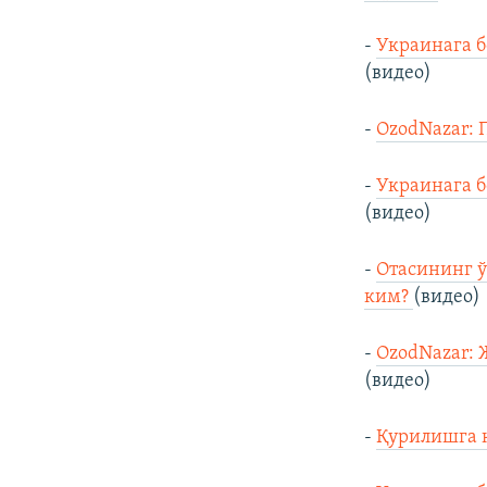
-
Украинага б
(видео)
-
OzodNazar: 
-
Украинага б
(видео)
-
Отасининг ў
ким?
(видео)
-
OzodNazar: 
(видео)
-
Қурилишга қ