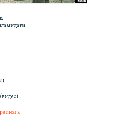
и
пламидаги
о)
(видео)
краинага