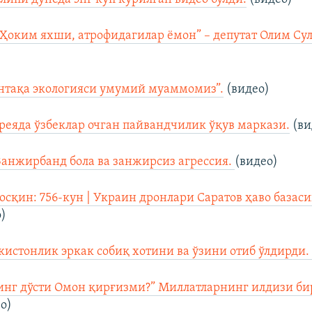
“Ҳоким яхши, атрофидагилар ёмон” – депутат Олим Су
нтақа экологияси умумий муаммомиз”.
(видео)
еяда ўзбеклар очган пайвандчилик ўқув маркази.
(ви
Занжирбанд бола ва занжирсиз агрессия.
(видео)
осқин: 756-кун | Украин дронлари Саратов ҳаво базас
о)
истонлик эркак собиқ хотини ва ўзини отиб ўлдирди
инг дўсти Омон қирғизми?” Миллатларнинг илдизи б
о)