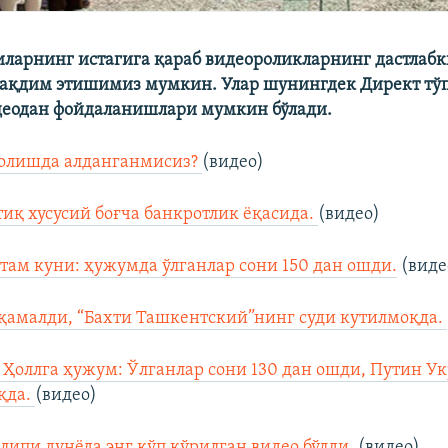
ларнинг истагига қараб видеороликларнинг дастлабк
тақдим этишимиз мумкин. Улар шунингдек Директ тў
деодан фойдаланишлари мумкин бўлади.
 олишда алданганмисиз?
(видео)
тиқ хусусий боғча банкротлик ёқасида.
(видео)
там куни: ҳужумда ўлганлар сони 150 дан ошди.
(виде
қамалди, “Бахти Ташкентский”нинг суди кутилмоқда.
 Ҳоллга ҳужум: Ўлганлар сони 130 дан ошди, Путин У
қда.
(видео)
липи дунёда энг кўп кўрилган видео бўлди.
(видео)