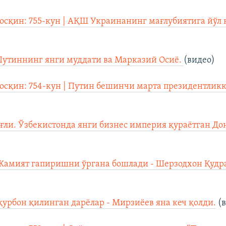
осқин: 755-кун | АҚШ Украинанинг мағлубиятига йўл
Путиннинг янги муддати ва Марказий Осиё.
(видео)
осқин: 754-кун | Путин бешинчи марта президентликк
ғли. Ўзбекистонда янги бизнес империя қураётган Д
Жамият гапиришни ўргана бошлади - Шерзодхон Қудр
урбон қилинган дарёлар - Мирзиёев яна кеч қолди.
(в