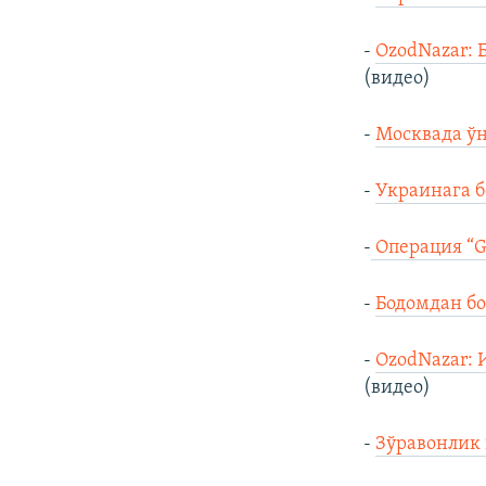
-
OzodNazar: 
(видео)
-
Москвада ў
-
Украинага б
-
Операция “G
-
Бодомдан бо
-
OzodNazar: 
(видео)
-
Зўравонлик 