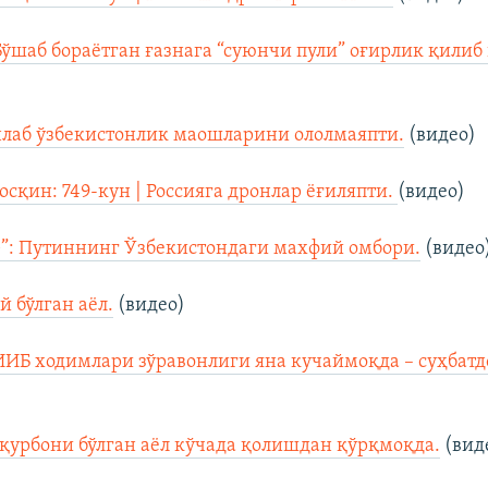
Бўшаб бораётган ғазнага “суюнчи пули” оғирлик қилиб
нлаб ўзбекистонлик маошларини ололмаяпти.
(видео)
осқин: 749-кун | Россияга дронлар ёғиляпти.
(видео)
”: Путиннинг Ўзбекистондаги махфий омбори.
(видео
й бўлган аёл.
(видео)
ИИБ ходимлари зўравонлиги яна кучаймоқда – суҳбат
қурбони бўлган аёл кўчада қолишдан қўрқмоқда.
(вид