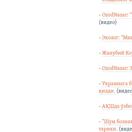
-
OzodNazar: 
(видео)
-
Эколог: “Ми
-
Жанубий Кор
-
OzodNazar: 
-
Украинага б
қилди.
(виде
-
АҚШда ўзбек
-
“Шум болан
тарихи.
(виде