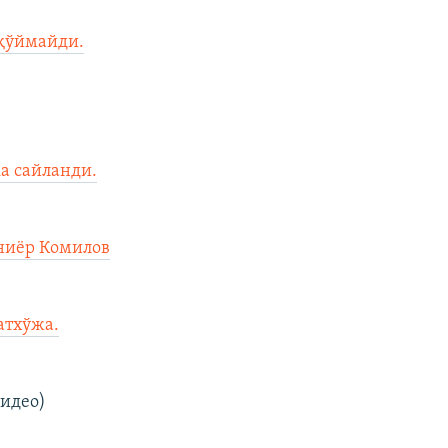
 қўймайди.
а сайланди.
ониёр Комилов
атхўжа.
идео)