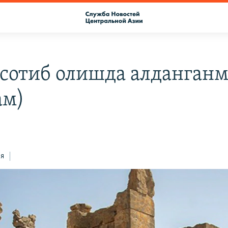
 сотиб олишда алданганм
ам)
ся