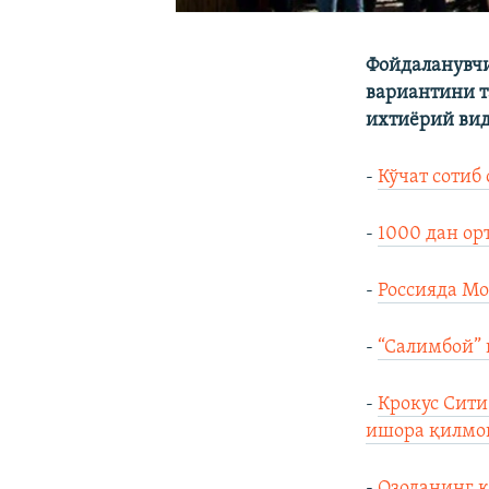
Фойдаланувчи
вариантини 
ихтиёрий ви
-
Кўчат сотиб
-
1000 дан ор
-
Россияда Мо
-
“Салимбой” 
-
Крокус Сити
ишора қилмо
-
Озоданинг к