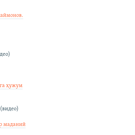
лаймонов.
део)
ига ҳужум
.
(видео)
ир маданий