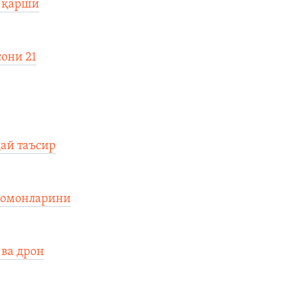
а қарши
сони 21
дай таъсир
 томонларини
 ва дрон