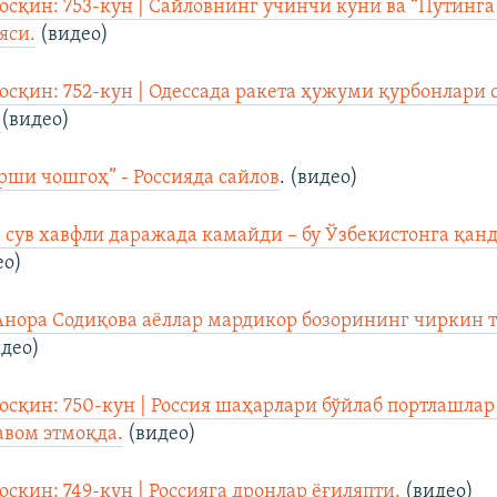
осқин: 753-кун | Сайловнинг учинчи куни ва “Путинг
яси.
(видео)
осқин: 752-кун | Одессада ракета ҳужуми қурбонлари 
.
(видео)
рши чошгоҳ” - Россияда сайлов
. (видео)
 сув хавфли даражада камайди – бу Ўзбекистонга қан
ео)
Анора Содиқова аёллар мардикор бозорининг чиркин
идео)
осқин: 750-кун | Россия шаҳарлари бўйлаб портлашлар
вом этмоқда.
(видео)
осқин: 749-кун | Россияга дронлар ёғиляпти.
(видео)