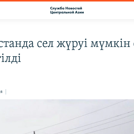
станда сел жүруі мүмкін 
ілді
ся