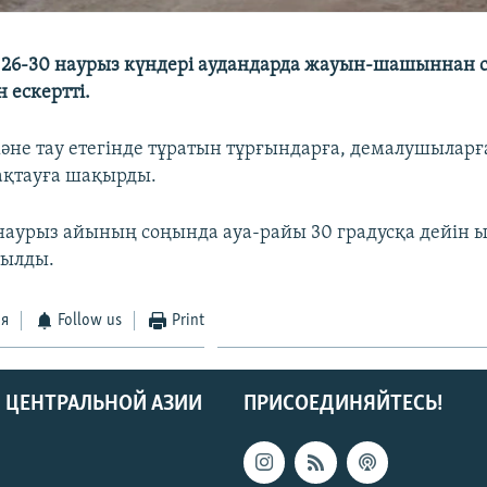
 26-30 наурыз күндері аудандарда жауын-шашыннан с
 ескертті.
әне тау етегінде тұратын тұрғындарға, демалушыларға
ақтауға шақырды.
наурыз айының соңында ауа-райы 30 градусқа дейін 
тылды.
ся
Follow us
Print
 ЦЕНТРАЛЬНОЙ АЗИИ
ПРИСОЕДИНЯЙТЕСЬ!