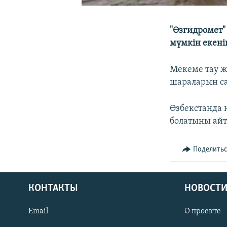
"Өзгидромет"
мүмкін екенін
Мекеме тау ж
шараларын с
Өзбекстанда 
болатыны ай
Поделить
КОНТАКТЫ
НОВОСТИ
Email
О проекте