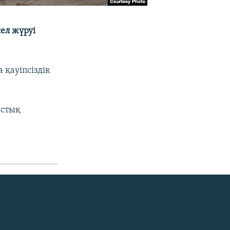
ел жүруі
 қауіпсіздік
ыстық