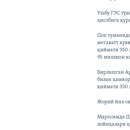
Ушбу ГЭС тўл
ҳисобига қур
Поп туманида
мегаватт қув
қиймати 350 
95 миллион к
Бирлашган Ар
билан ҳамкор
қиймати 350 
Жорий йил ох
Маросимда Ша
лойиҳалари 