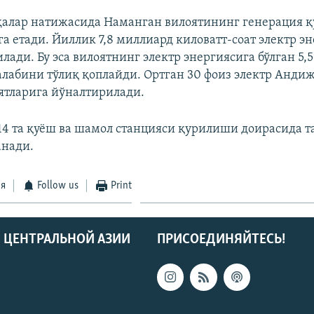
алар натижасида Наманган вилоятининг генерация қ
га етади. Йиллик 7,8 миллиард киловатт-соат электр э
лади. Бу эса вилоятнинг электр энергиясига бўлган 5,
талабини тўлиқ қоплайди. Ортган 30 фоиз электр Анди
ятларига йўналтирилади.
14 та қуёш ва шамол станцияси қурилиши доирасида т
анади.
ся
Follow us
Print
 ЦЕНТРАЛЬНОЙ АЗИИ
ПРИСОЕДИНЯЙТЕСЬ!