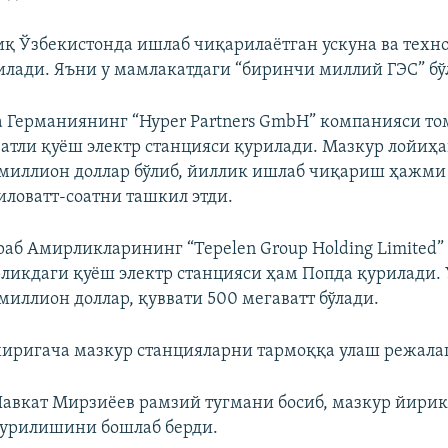
иқ Ўзбекистонда ишлаб чиқарилаётган ускуна ва техн
илади. Яъни у мамлакатдаги “биринчи миллий ГЭС” бў
 Германиянинг “Hyper Partners GmbH” компанияси т
ватли қуёш электр станцияси қурилади. Мазкур лойиҳ
миллион доллар бўлиб, йиллик ишлаб чиқариш ҳажми
иловатт-соатни ташкил этди.
аб Амирликларининг “Tepelen Group Holding Limited
ликдаги қуёш электр станцияси ҳам Попда қурилади.
миллион доллар, қуввати 500 мегаватт бўлади.
иригача мазкур станцияларни тармоққа улаш режала
вкат Мирзиёев рамзий тугмани босиб, мазкур йирик
қурилишини бошлаб берди.