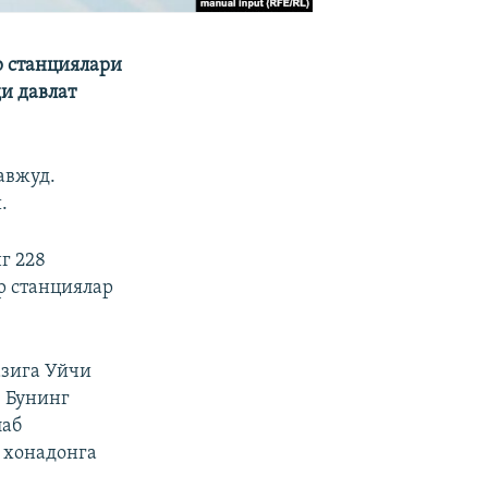
р станциялари
и давлат
авжуд.
.
г 228
р станциялар
азига Уйчи
. Бунинг
лаб
г хонадонга