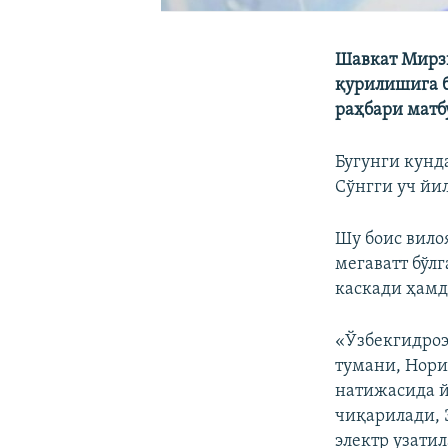
Шавкат Мирзи
қурилишига б
раҳбари матб
Бугунги кунд
Сўнгги уч йил
Шу боис вило
мегаватт бўл
каскади ҳамд
«Ўзбекгидроэ
тумани, Нори
натижасида й
чиқарилади, 
электр узатил