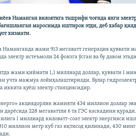
ёев Наманган вилоятига ташрифи чоғида янги элект
ағишланган маросимда иштирок этди, деб хабар қилд
уот хизмати.
а Наманганда жами 913 мегаватт генерация қуввати м
да электр истеъмоли 24 фоизга ўсган ва бу давом этади
ятда жами қиймати 1,1 миллиард доллар, қуввати 1 мин
ган учта мажмуа лойиҳалаштирилди. Булар гидроэлект
а иккита қуёш электр станциясидир.
нерго» акциядорлик жамияти 434 миллион доллар эв
н дарёсида 228 мегаваттли 6 та ГЭС каскадини қуради
илига 1 миллиард киловатт-соат электр энергияси иш
310 миллион метр куб газ иқтисод қилинади, 430 мин
ади.