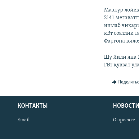
Мазкур лойиҳ
2141 мегаватт
ишлаб чиқари
кВт соатлик 
Фарғона вило
Шу йили яна 
ГВт қувват ул
Поделить
КОНТАКТЫ
НОВОСТИ
Email
О проекте