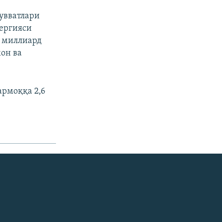
увватлари
нергияси
5 миллиард
жон ва
армоққа 2,6