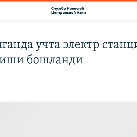
ганда учта электр станц
лиши бошланди
ся