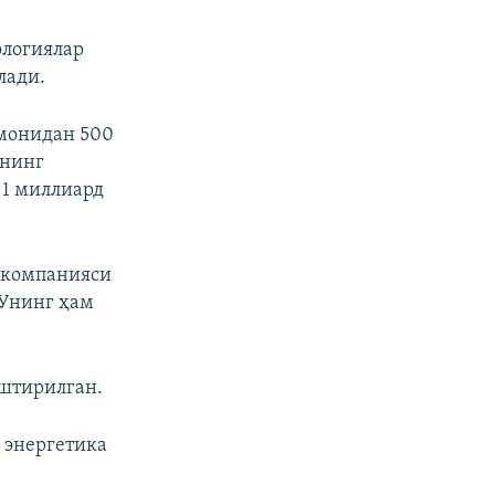
ологиялар
лади.
омонидан 500
анинг
 1 миллиард
” компанияси
 Унинг ҳам
штирилган.
 энергетика