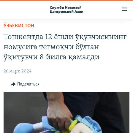
Ссылки
доступа
Вернуться
ӮЗБЕКИСТОН
к
О ПРОЕКТЕ
Тошкентда 12 ёшли ўқувчисининг
основному
ПОДПИСКА
содержанию
номусига тегмоқчи бўлган
КОНТАКТЫ
Вернутся
ўқитувчи 8 йилга қамалди
к
RFE/RL ДИРЕКТ
главной
26 март, 2024
НАСТОЯЩЕЕ ВРЕМЯ
навигации
Вернутся
Поделиться
МИГРАНТ МЕДИА
к
поиску