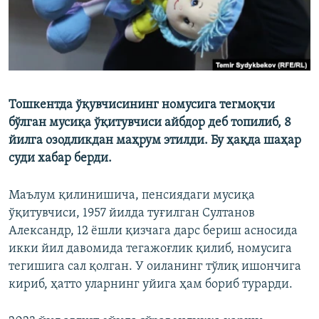
Тошкентда ўқувчисининг номусига тегмоқчи
бўлган мусиқа ўқитувчиси айбдор деб топилиб, 8
йилга озодликдан маҳрум этилди. Бу ҳақда шаҳар
суди хабар берди.
Маълум қилинишича, пенсиядаги мусиқа
ўқитувчиси, 1957 йилда туғилган Султанов
Александр, 12 ёшли қизчага дарс бериш асносида
икки йил давомида тегажоғлик қилиб, номусига
тегишига сал қолган. У оиланинг тўлиқ ишончига
кириб, ҳатто уларнинг уйига ҳам бориб турарди.