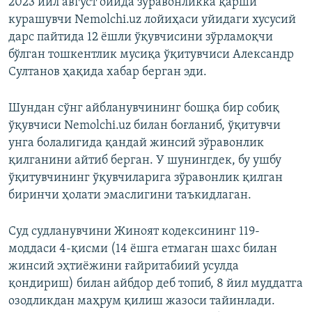
2023 йил август ойида зўравонликка қарши
курашувчи Nemolchi.uz лойиҳаси уйидаги хусусий
дарс пайтида 12 ёшли ўқувчисини зўрламоқчи
бўлган тошкентлик мусиқа ўқитувчиси Александр
Султанов ҳақида хабар берган эди.
Шундан сўнг айбланувчининг бошқа бир собиқ
ўқувчиси Nemolchi.uz билан боғланиб, ўқитувчи
унга болалигида қандай жинсий зўравонлик
қилганини айтиб берган. У шунингдек, бу ушбу
ўқитувчининг ўқувчиларига зўравонлик қилган
биринчи ҳолати эмаслигини таъкидлаган.
Суд судланувчини Жиноят кодексининг 119-
моддаси 4-қисми (14 ёшга етмаган шахс билан
жинсий эҳтиёжини ғайритабиий усулда
қондириш) билан айбдор деб топиб, 8 йил муддатга
озодликдан маҳрум қилиш жазоси тайинлади.