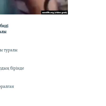
биді
ралы
ны туралы
рдың бірінде
оралған