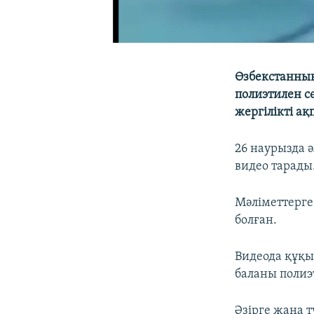
Өзбекстанның
полиэтилен сө
жергілікті а
26 наурызда 
видео тарады
Мәліметтерге
болған.
Видеода құқы
баланы полиэ
Әзірге жаңа т