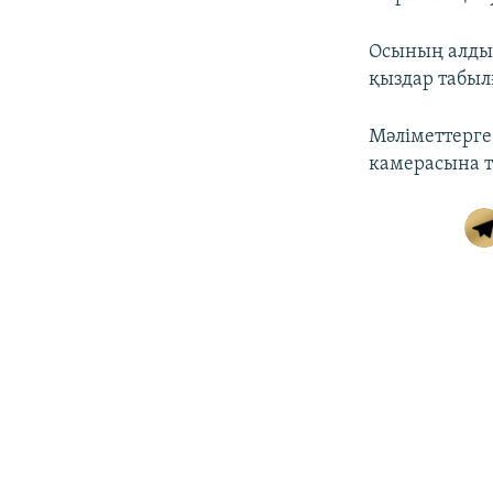
Осының алдын
қыздар табыл
Мәліметтерге 
камерасына тү