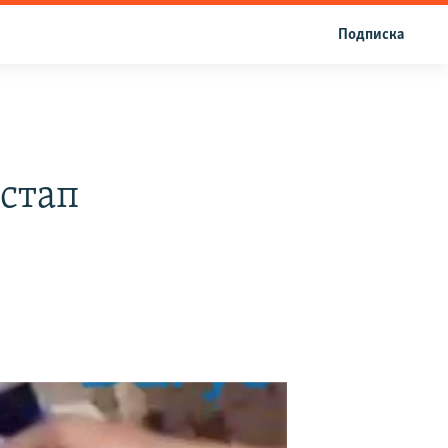
Подписка
і
астап