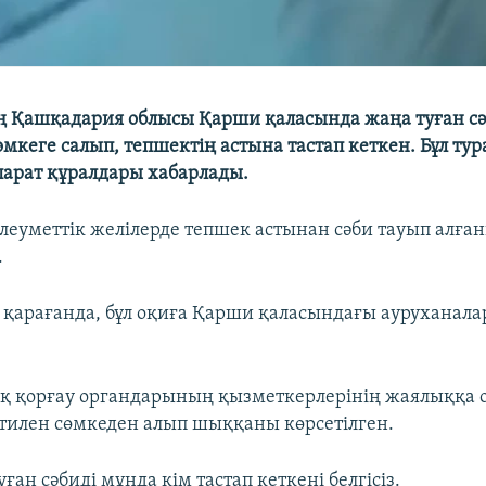
 Қашқадария облысы Қарши қаласында жаңа туған сә
мкеге салып, тепшектің астына тастап кеткен. Бұл ту
қпарат құралдары хабарлады.
әлеуметтік желілерде тепшек астынан сәби тауып алға
.
 қарағанда, бұл оқиға Қарши қаласындағы ауруханала
қ қорғау органдарының қызметкерлерінің жаялыққа 
тилен сөмкеден алып шыққаны көрсетілген.
уған сәбиді мұнда кім тастап кеткені белгісіз.