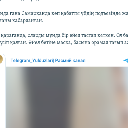
да ғана Самарқанда көп қабатты үйдің подъезінде жаң
ғаны хабарланған.
қарағанда, оларды мұнда бір әйел тастап кеткен. Ол б
сіп қалған. Әйел бетіне маска, басына орамал тағып а