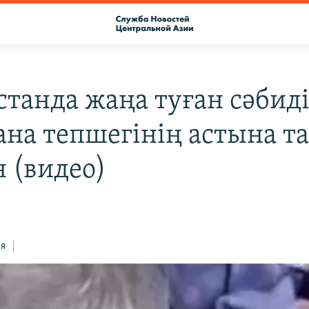
станда жаңа туған сәбид
ана тепшегінің астына т
н (видео)
ся