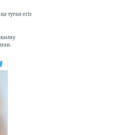
а туған егіз
ақылау
лған.