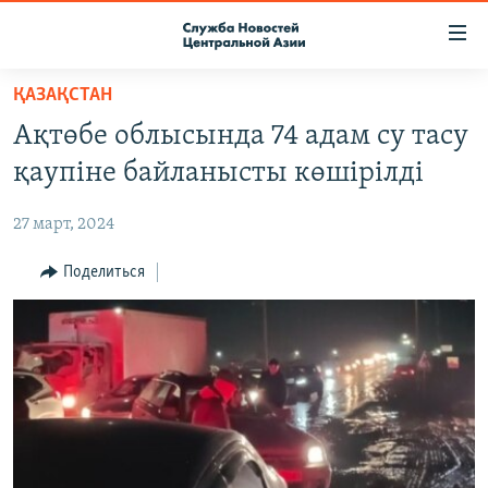
Ссылки
доступа
Вернуться
ҚАЗАҚСТАН
к
О ПРОЕКТЕ
Ақтөбе облысында 74 адам су тасу
основному
ПОДПИСКА
содержанию
қаупіне байланысты көшірілді
КОНТАКТЫ
Вернутся
к
27 март, 2024
RFE/RL ДИРЕКТ
главной
НАСТОЯЩЕЕ ВРЕМЯ
Поделиться
навигации
Вернутся
МИГРАНТ МЕДИА
к
поиску