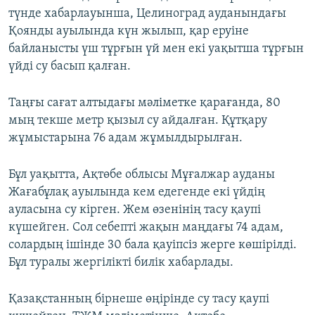
түнде хабарлауынша, Целиноград ауданындағы
Қоянды ауылында күн жылып, қар еруіне
байланысты үш тұрғын үй мен екі уақытша тұрғын
үйді су басып қалған.
Таңғы сағат алтыдағы мәліметке қарағанда, 80
мың текше метр қызыл су айдалған. Құтқару
жұмыстарына 76 адам жұмылдырылған.
Бұл уақытта, Ақтөбе облысы Мұғалжар ауданы
Жағабұлақ ауылында кем едегенде екі үйдің
ауласына су кірген. Жем өзенінің тасу қаупі
күшейген. Сол себепті жақын маңдағы 74 адам,
солардың ішінде 30 бала қауіпсіз жерге көшірілді.
Бұл туралы жергілікті билік хабарлады.
Қазақстанның бірнеше өңірінде су тасу қаупі