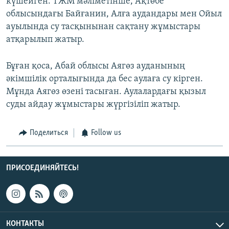
күшейген. ТЖМ мәліметінше, Ақтөбе
облысындағы Байғанин, Алға аудандары мен Ойыл
ауылында су тасқынынан сақтану жұмыстары
атқарылып жатыр.
Бұған қоса, Абай облысы Аягөз ауданының
әкімшілік орталығында да бес аулаға су кірген.
Мұнда Аягөз өзені тасыған. Аулалардағы қызыл
суды айдау жұмыстары жүргізіліп жатыр.
Поделиться
Follow us
ПРИСОЕДИНЯЙТЕСЬ!
КОНТАКТЫ