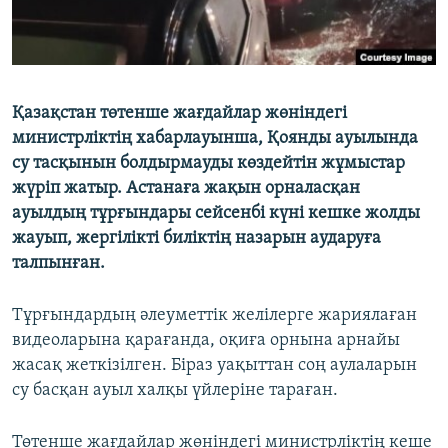
Қазақстан төтенше жағдайлар жөніндегі
министрліктің хабарлауынша, Қоянды ауылында
су тасқынын болдырмауды көздейтін жұмыстар
жүріп жатыр. Астанаға жақын орналасқан
ауылдың тұрғындары сейсенбі күні кешке жолды
жауып, жергілікті биліктің назарын аударуға
талпынған.
Тұрғындардың әлеуметтік желілерге жариялаған
видеоларына қарағанда, оқиға орнына арнайы
жасақ жеткізілген. Біраз уақыттан соң аулаларын
су басқан ауыл халқы үйлеріне тараған.
Төтенше жағдайлар жөніндегі министрліктің кеше