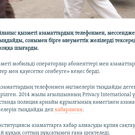
йланыс қызметі азаматтардың телефонмен, мессендж
ыңдайды, сонымен бірге әлеуметтік желілерді тексере
жоққа шығарды.
меті мобильді операторлар абоненттері мен азаматта
ер мен қауесетке сенбеуге» кеңес берді.
азаматтардың телефонмен әңгімелерін тыңдайды деге
рілген. 2014 жылы ағылшынның Privacy International ү
станда полиция арнайы құрылғының көмегімен азам
мелерін тыңдайды деп
хабарлаған
.
нституциясы азаматтарға хабар алмасуды құпия сақтау
ай құқық соттың рұқсатымен ғана шектеледі.