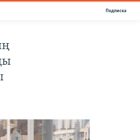
Подписка
ың
ды
ы