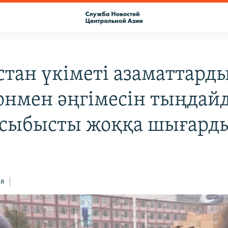
стан үкіметі азаматтард
онмен әңгімесін тыңдай
 сыбысты жоққа шығард
ся