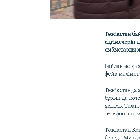
Тәжікстан ба
әңгімелерін т
сыбыстарды 
Байланыс қыз
фейк мәліметт
Тәжікстанда 
бұрын да көте
ұйымы Тәжік
телефон әңгі
Тәжікстан Ко
береді. Мұнд