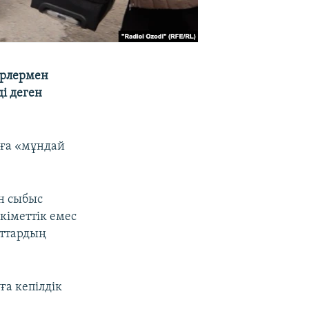
ерлермен
ді деген
рға «мұндай
н сыбыс
кіметтік емес
аттардың
ға кепілдік