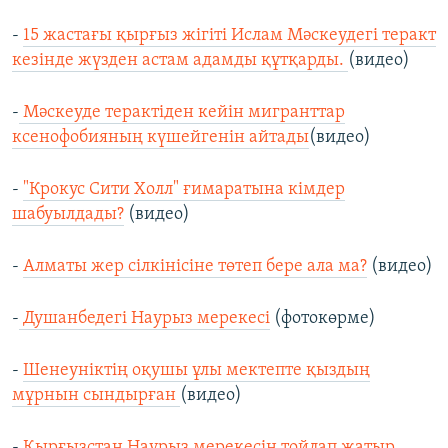
-
15 жастағы қырғыз жігіті Ислам Мәскеудегі теракт
кезінде жүзден астам адамды құтқарды.
(видео)
-
Мәскеуде терактіден кейін мигранттар
ксенофобияның күшейгенін айтады
(видео)
-
"Крокус Сити Холл" ғимаратына кімдер
шабуылдады?
(видео)
-
Алматы жер сілкінісіне төтеп бере ала ма?
(видео)
-
Душанбедегі Наурыз мерекесі
(фотокөрме)
-
Шенеуніктің оқушы ұлы мектепте қыздың
мұрнын сындырған
(видео)
-
Қырғызстан Наурыз мерекесін тойлап жатыр.