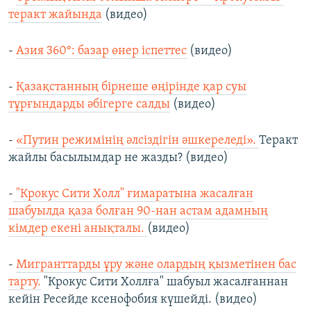
теракт жайында
(видео)
-
Азия 360°: базар өнер іспеттес
(видео)
-
Қазақстанның бірнеше өңірінде қар суы
тұрғындарды әбігерге салды
(видео)
-
«Путин режимінің әлсіздігін әшкереледі».
Теракт
жайлы басылымдар не жазды? (видео)
-
"Крокус Сити Холл" ғимаратына жасалған
шабуылда қаза болған 90-нан астам адамның
кімдер екені анықталы.
(видео)
-
Мигранттарды ұру және олардың қызметінен бас
тарту.
"Крокус Сити Холлға" шабуыл жасалғаннан
кейін Ресейде ксенофобия күшейді. (видео)