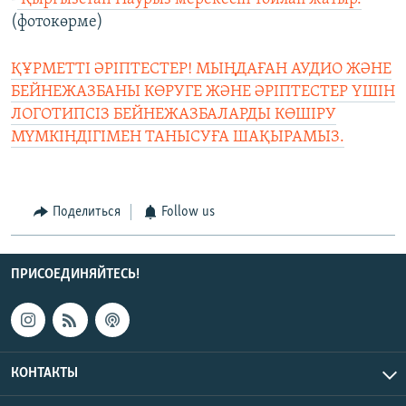
(фотокөрме)
ҚҰРМЕТТІ ӘРІПТЕСТЕР! МЫҢДАҒАН АУДИО ЖӘНЕ
БЕЙНЕЖАЗБАНЫ КӨРУГЕ ЖӘНЕ ӘРІПТЕСТЕР ҮШІН
ЛОГОТИПСІЗ БЕЙНЕЖАЗБАЛАРДЫ КӨШІРУ
МҮМКІНДІГІМЕН ТАНЫСУҒА ШАҚЫРАМЫЗ.
Поделиться
Follow us
ПРИСОЕДИНЯЙТЕСЬ!
КОНТАКТЫ