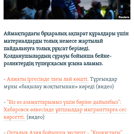
Аймақтардағы бұқаралық ақпарат құралдары үшін
материалдарды толық немесе жартылай
пайдалануға толық рұқсат беріледі.
Қолданушылардың сұрауы бойынша бейне-
роликтердің түпнұсқасын ұсына аламыз.
-
Алматы іргесінде тағы лай көшті.
Тұрғындар
мұны «бақылау жоқтығынан» көреді (видео)
-
"Біз өз азаматтарымыз үшін бәріне дайынбыз":
Хабаровск өлкесінде ұлтшылдар мигранттарға сес
көрсетті.
(видео)
-
Орталық Азия бойынша эксперт – "Крокустағы"