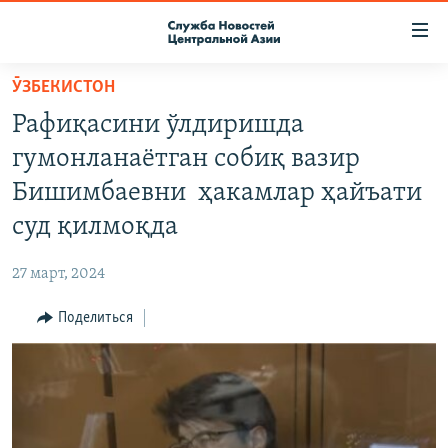
Ссылки
доступа
Вернуться
ӮЗБЕКИСТОН
к
О ПРОЕКТЕ
Рафиқасини ўлдиришда
основному
ПОДПИСКА
содержанию
гумонланаётган собиқ вазир
КОНТАКТЫ
Вернутся
Бишимбаевни ҳакамлар ҳайъати
к
RFE/RL ДИРЕКТ
суд қилмоқда
главной
НАСТОЯЩЕЕ ВРЕМЯ
навигации
27 март, 2024
Вернутся
МИГРАНТ МЕДИА
к
Поделиться
поиску