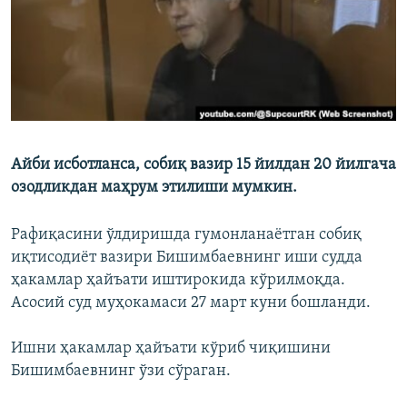
Айби исботланса, собиқ вазир 15 йилдан 20 йилгача
озодликдан маҳрум этилиши мумкин.
Рафиқасини ўлдиришда гумонланаётган собиқ
иқтисодиёт вазири Бишимбаевнинг иши судда
ҳакамлар ҳайъати иштирокида кўрилмоқда.
Асосий суд муҳокамаси 27 март куни бошланди.
Ишни ҳакамлар ҳайъати кўриб чиқишини
Бишимбаевнинг ўзи сўраган.