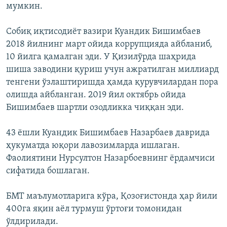
мумкин.
Собиқ иқтисодиёт вазири Куандик Бишимбаев
2018 йилнинг март ойида коррупцияда айбланиб,
10 йилга қамалган эди. У Қизилўрда шаҳрида
шиша заводини қуриш учун ажратилган миллиард
тенгени ўзлаштиришда ҳамда қурувчилардан пора
олишда айбланган. 2019 йил октябрь ойида
Бишимбаев шартли озодликка чиққан эди.
43 ёшли Куандик Бишимбаев Назарбаев даврида
ҳукуматда юқори лавозимларда ишлаган.
Фаолиятини Нурсултон Назарбоевнинг ёрдамчиси
сифатида бошлаган.
БМТ маълумотларига кўра, Қозоғистонда ҳар йили
400га яқин аёл турмуш ўртоғи томонидан
ўлдирилади.