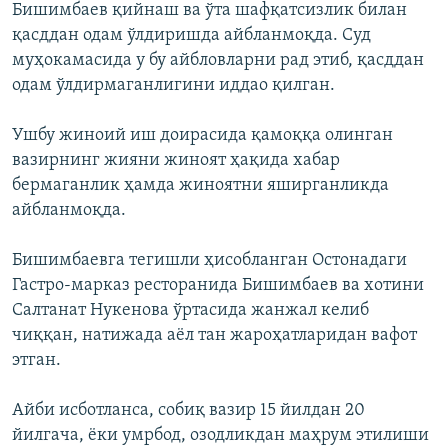
Бишимбаев қийнаш ва ўта шафқатсизлик билан
қасддан одам ўлдиришда айбланмоқда. Суд
муҳокамасида у бу айбловларни рад этиб, қасддан
одам ўлдирмаганлигини иддао қилган.
Ушбу жиноий иш доирасида қамоққа олинган
вазирнинг жияни жиноят ҳақида хабар
бермаганлик ҳамда жиноятни яширганликда
айбланмоқда.
Бишимбаевга тегишли ҳисобланган Остонадаги
Гастро-марказ ресторанида Бишимбаев ва хотини
Салтанат Нукенова ўртасида жанжал келиб
чиққан, натижада аёл тан жароҳатларидан вафот
этган.
Айби исботланса, собиқ вазир 15 йилдан 20
йилгача, ёки умрбод, озодликдан маҳрум этилиши