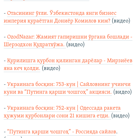
-
Отасининг ўғли. Ўзбекистонда янги бизнес
империя қураётган Дониёр Комилов ким?
(видео)
-
OzodNazar: Жамият гапиришни ўргана бошлади -
Шерзодхон Қудратхўжа.
(видео)
-
Қурилишга қурбон қилинган дарёлар - Мирзиёев
яна кеч қолди.
(видео)
-
Украинага босқин: 753-кун | Сайловнинг учинчи
куни ва “Путинга қарши чошгоҳ” акцияси.
(видео)
-
Украинага босқин: 752-кун | Одессада ракета
ҳужуми қурбонлари сони 21 кишига етди.
(видео)
-
“Путинга қарши чошгоҳ” - Россияда сайлов
.