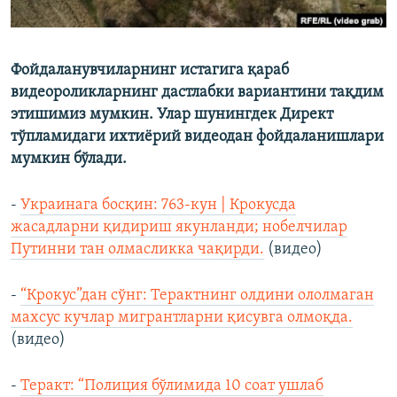
Фойдаланувчиларнинг истагига қараб
видеороликларнинг дастлабки вариантини тақдим
этишимиз мумкин. Улар шунингдек Директ
тўпламидаги ихтиёрий видеодан фойдаланишлари
мумкин бўлади.
-
Украинага босқин: 763-кун | Крокусда
жасадларни қидириш якунланди; нобелчилар
Путинни тан олмасликка чақирди.
(видео)
-
“Крокус”дан сўнг: Терактнинг олдини ололмаган
махсус кучлар мигрантларни қисувга олмоқда.
(видео)
-
Теракт: “Полиция бўлимида 10 соат ушлаб