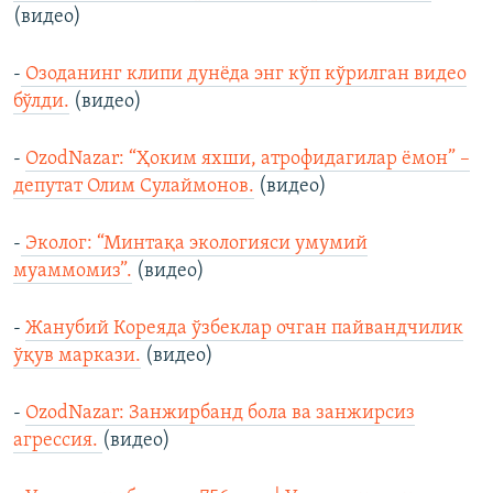
(видео)
-
Озоданинг клипи дунёда энг кўп кўрилган видео
бўлди.
(видео)
-
OzodNazar: “Ҳоким яхши, атрофидагилар ёмон” –
депутат Олим Сулаймонов.
(видео)
-
Эколог: “Минтақа экологияси умумий
муаммомиз”.
(видео)
-
Жанубий Кореяда ўзбеклар очган пайвандчилик
ўқув маркази.
(видео)
-
OzodNazar: Занжирбанд бола ва занжирсиз
агрессия.
(видео)