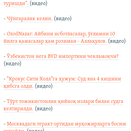
туришди”.
(видео)
-
Чўнғаралик келин.
(видео)
-
OzodNazar: Айбини исботласалар, ўғлимни 10
йилга қамасалар ҳам розиман - Аллақулов.
(видео)
-
Ўзбекистон нега BYD импортини чекламоқчи?
(видео)
-
“Крокус Сити Холл”га ҳужум: Суд яна 4 кишини
ҳибсга олди.
(видео)
-
Тўрт тожикистонлик қийноқ излари билан судга
келтирилди.
(видео)
-
Москвадаги теракт ортидан муҳожирларга босим