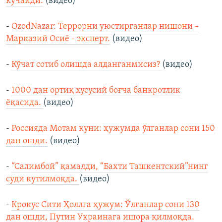
кучайди.
(видео)
-
OzodNazar: Террорни уюстирганлар нишони –
Марказий Осиё - эксперт.
(видео)
-
Кўчат сотиб олишда алданганмисиз?
(видео)
-
1000 дан ортиқ хусусий боғча банкротлик
ёқасида.
(видео)
-
Россияда Мотам куни: ҳужумда ўлганлар сони 150
дан ошди.
(видео)
-
“Салимбой” қамалди, “Бахти Ташкентский”нинг
суди кутилмоқда.
(видео)
-
Крокус Сити Ҳоллга ҳужум: Ўлганлар сони 130
дан ошди, Путин Украинага ишора қилмоқда.