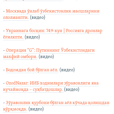
-
Москвада ўнлаб ўзбекистонлик маошларини
ололмаяпти.
(видео)
-
Украинага босқин: 749-кун | Россияга дронлар
ёғиляпти.
(видео)
-
Операция “G”: Путиннинг Ўзбекистондаги
махфий омбори.
(видео)
-
Бодомдан бой бўлган аёл.
(видео)
-
OzodNazar: ИИБ ходимлари зўравонлиги яна
кучаймоқда – суҳбатдошлар.
(видео)
-
Зўравонлик қурбони бўлган аёл кўчада қолишдан
қўрқмоқда.
(видео)