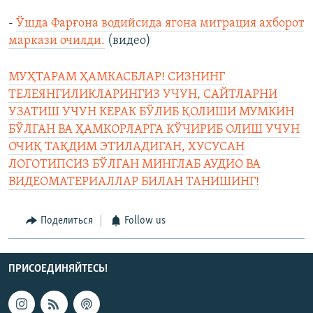
-
Ўшда Фарғона водийсида ягона миграция ахборот
маркази очилди.
(видео)
МУҲТАРАМ ҲАМКАСБЛАР! СИЗНИНГ
ТЕЛЕЯНГИЛИКЛАРИНГИЗ УЧУН, САЙТЛАРНИ
УЗАТИШ УЧУН КЕРАК БЎЛИБ ҚОЛИШИ МУМКИН
БЎЛГАН ВА ҲАМКОРЛАРГА КЎЧИРИБ ОЛИШ УЧУН
ОЧИҚ ТАҚДИМ ЭТИЛАДИГАН, ХУСУСАН
ЛОГОТИПСИЗ БЎЛГАН МИНГЛАБ АУДИО ВА
ВИДЕОМАТЕРИАЛЛАР БИЛАН ТАНИШИНГ!
Поделиться
Follow us
ПРИСОЕДИНЯЙТЕСЬ!