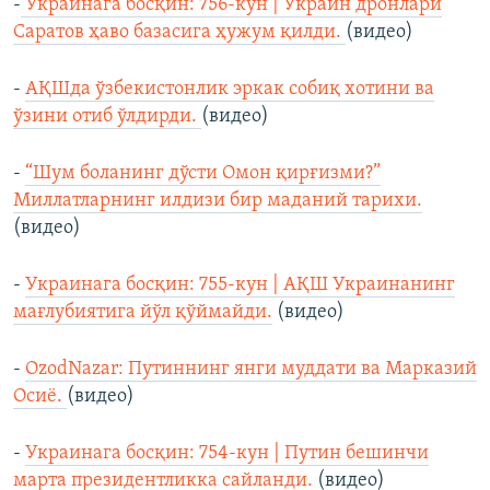
-
Украинага босқин: 756-кун | Украин дронлари
Саратов ҳаво базасига ҳужум қилди.
(видео)
-
АҚШда ўзбекистонлик эркак собиқ хотини ва
ўзини отиб ўлдирди.
(видео)
-
“Шум боланинг дўсти Омон қирғизми?”
Миллатларнинг илдизи бир маданий тарихи.
(видео)
-
Украинага босқин: 755-кун | АҚШ Украинанинг
мағлубиятига йўл қўймайди.
(видео)
-
OzodNazar: Путиннинг янги муддати ва Марказий
Осиё.
(видео)
-
Украинага босқин: 754-кун | Путин бешинчи
марта президентликка сайланди.
(видео)