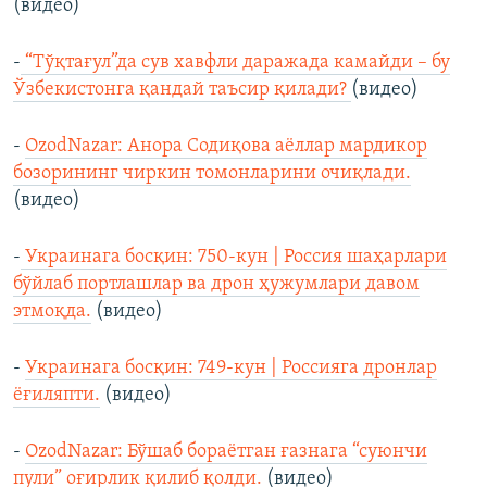
(видео)
-
“Тўқтағул”да сув хавфли даражада камайди – бу
Ўзбекистонга қандай таъсир қилади?
(видео)
-
OzodNazar: Анора Содиқова аёллар мардикор
бозорининг чиркин томонларини очиқлади.
(видео)
-
Украинага босқин: 750-кун | Россия шаҳарлари
бўйлаб портлашлар ва дрон ҳужумлари давом
этмоқда.
(видео)
-
Украинага босқин: 749-кун | Россияга дронлар
ёғиляпти.
(видео)
-
OzodNazar: Бўшаб бораётган ғазнага “суюнчи
пули” оғирлик қилиб қолди.
(видео)