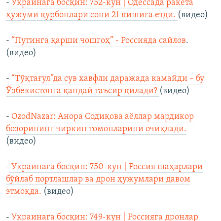
-
Украинага босқин: 752-кун | Одессада ракета
ҳужуми қурбонлари сони 21 кишига етди.
(видео)
-
“Путинга қарши чошгоҳ” - Россияда сайлов
.
(видео)
-
“Тўқтағул”да сув хавфли даражада камайди – бу
Ўзбекистонга қандай таъсир қилади?
(видео)
-
OzodNazar: Анора Содиқова аёллар мардикор
бозорининг чиркин томонларини очиқлади.
(видео)
-
Украинага босқин: 750-кун | Россия шаҳарлари
бўйлаб портлашлар ва дрон ҳужумлари давом
этмоқда.
(видео)
-
Украинага босқин: 749-кун | Россияга дронлар