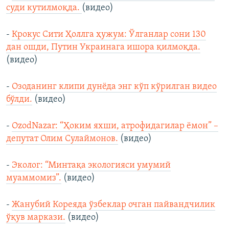
суди кутилмоқда.
(видео)
-
Крокус Сити Ҳоллга ҳужум: Ўлганлар сони 130
дан ошди, Путин Украинага ишора қилмоқда.
(видео)
-
Озоданинг клипи дунёда энг кўп кўрилган видео
бўлди.
(видео)
-
OzodNazar: “Ҳоким яхши, атрофидагилар ёмон” –
депутат Олим Сулаймонов.
(видео)
-
Эколог: “Минтақа экологияси умумий
муаммомиз”.
(видео)
-
Жанубий Кореяда ўзбеклар очган пайвандчилик
ўқув маркази.
(видео)