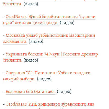
ёғиляпти.
(видео)
-
OzodNazar: Бўшаб бораётган ғазнага “суюнчи
пули” оғирлик қилиб қолди.
(видео)
-
Москвада ўнлаб ўзбекистонлик маошларини
ололмаяпти.
(видео)
-
Украинага босқин: 749-кун | Россияга дронлар
ёғиляпти.
(видео)
-
Операция “G”: Путиннинг Ўзбекистондаги
махфий омбори.
(видео)
-
Бодомдан бой бўлган аёл.
(видео)
-
OzodNazar: ИИБ ходимлари зўравонлиги яна