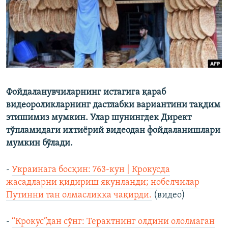
Фойдаланувчиларнинг истагига қараб
видеороликларнинг дастлабки вариантини тақдим
этишимиз мумкин. Улар шунингдек Директ
тўпламидаги ихтиёрий видеодан фойдаланишлари
мумкин бўлади.
-
Украинага босқин: 763-кун | Крокусда
жасадларни қидириш якунланди; нобелчилар
Путинни тан олмасликка чақирди.
(видео)
-
“Крокус”дан сўнг: Терактнинг олдини ололмаган