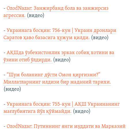
-
OzodNazar: Занжирбанд бола ва занжирсиз
агрессия.
(видео)
-
Украинага босқин: 756-кун | Украин дронлари
Саратов ҳаво базасига ҳужум қилди.
(видео)
-
АҚШда ўзбекистонлик эркак собиқ хотини ва
ўзини отиб ўлдирди.
(видео)
-
“Шум боланинг дўсти Омон қирғизми?”
Миллатларнинг илдизи бир маданий тарихи.
(видео)
-
Украинага босқин: 755-кун | АҚШ Украинанинг
мағлубиятига йўл қўймайди.
(видео)
-
OzodNazar: Путиннинг янги муддати ва Марказий