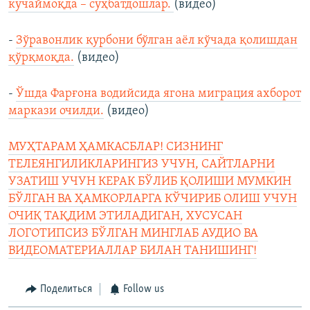
кучаймоқда – суҳбатдошлар.
(видео)
-
Зўравонлик қурбони бўлган аёл кўчада қолишдан
қўрқмоқда.
(видео)
-
Ўшда Фарғона водийсида ягона миграция ахборот
маркази очилди.
(видео)
МУҲТАРАМ ҲАМКАСБЛАР! СИЗНИНГ
ТЕЛЕЯНГИЛИКЛАРИНГИЗ УЧУН, САЙТЛАРНИ
УЗАТИШ УЧУН КЕРАК БЎЛИБ ҚОЛИШИ МУМКИН
БЎЛГАН ВА ҲАМКОРЛАРГА КЎЧИРИБ ОЛИШ УЧУН
ОЧИҚ ТАҚДИМ ЭТИЛАДИГАН, ХУСУСАН
ЛОГОТИПСИЗ БЎЛГАН МИНГЛАБ АУДИО ВА
ВИДЕОМАТЕРИАЛЛАР БИЛАН ТАНИШИНГ!
Поделиться
Follow us