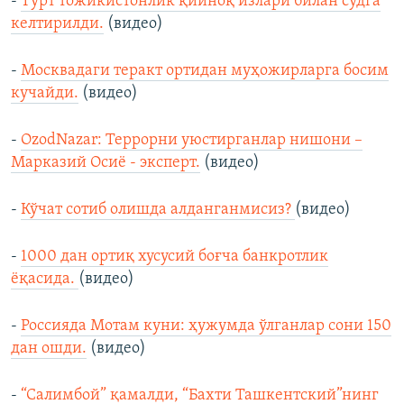
-
Тўрт тожикистонлик қийноқ излари билан судга
келтирилди.
(видео)
-
Москвадаги теракт ортидан муҳожирларга босим
кучайди.
(видео)
-
OzodNazar: Террорни уюстирганлар нишони –
Марказий Осиё - эксперт.
(видео)
-
Кўчат сотиб олишда алданганмисиз?
(видео)
-
1000 дан ортиқ хусусий боғча банкротлик
ёқасида.
(видео)
-
Россияда Мотам куни: ҳужумда ўлганлар сони 150
дан ошди.
(видео)
-
“Салимбой” қамалди, “Бахти Ташкентский”нинг