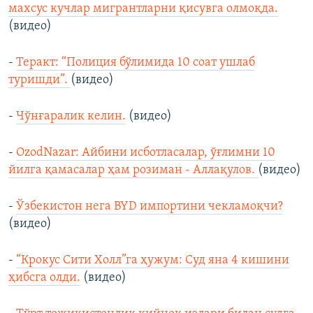
махсус кучлар мигрантларни қисувга олмоқда.
(видео)
-
Теракт: “Полиция бўлимида 10 соат ушлаб
туришди”.
(видео)
-
Чўнғаралик келин.
(видео)
-
OzodNazar: Айбини исботласалар, ўғлимни 10
йилга қамасалар ҳам розиман - Аллақулов.
(видео)
-
Ўзбекистон нега BYD импортини чекламоқчи?
(видео)
-
“Крокус Сити Холл”га ҳужум: Суд яна 4 кишини
ҳибсга олди.
(видео)