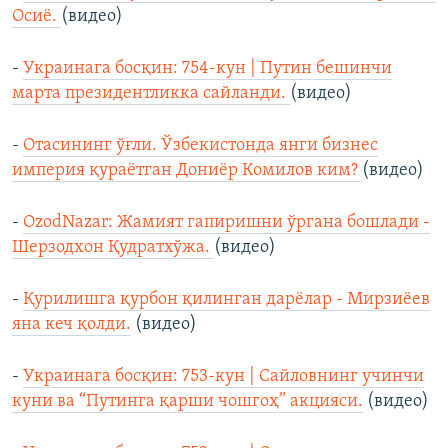
Осиё.
(видео)
-
Украинага босқин: 754-кун | Путин бешинчи
марта президентликка сайланди.
(видео)
-
Отасининг ўғли. Ўзбекистонда янги бизнес
империя қураётган Дониёр Комилов ким?
(видео)
-
OzodNazar: Жамият гапиришни ўргана бошлади -
Шерзодхон Қудратхўжа.
(видео)
-
Қурилишга қурбон қилинган дарёлар - Мирзиёев
яна кеч қолди.
(видео)
-
Украинага босқин: 753-кун | Сайловнинг учинчи
куни ва “Путинга қарши чошгоҳ” акцияси.
(видео)