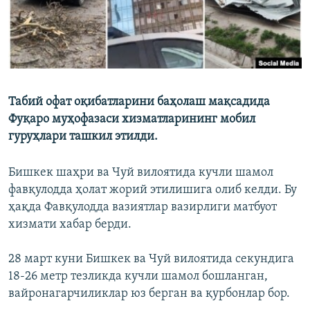
Табий офат оқибатларини баҳолаш мақсадида
Фуқаро муҳофазаси хизматларининг мобил
гуруҳлари ташкил этилди.
Бишкек шаҳри ва Чуй вилоятида кучли шамол
фавқулодда ҳолат жорий этилишига олиб келди. Бу
ҳақда Фавқулодда вазиятлар вазирлиги матбуот
хизмати хабар берди.
28 март куни Бишкек ва Чуй вилоятида секундига
18-26 метр тезликда кучли шамол бошланган,
вайронагарчиликлар юз берган ва қурбонлар бор.