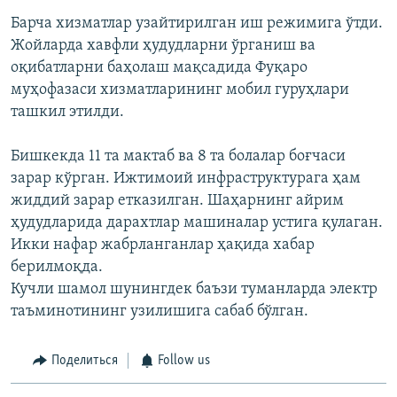
Барча хизматлар узайтирилган иш режимига ўтди.
Жойларда хавфли ҳудудларни ўрганиш ва
оқибатларни баҳолаш мақсадида Фуқаро
муҳофазаси хизматларининг мобил гуруҳлари
ташкил этилди.
Бишкекда 11 та мактаб ва 8 та болалар боғчаси
зарар кўрган. Ижтимоий инфраструктурага ҳам
жиддий зарар етказилган. Шаҳарнинг айрим
ҳудудларида дарахтлар машиналар устига қулаган.
Икки нафар жабрланганлар ҳақида хабар
берилмоқда.
Кучли шамол шунингдек баъзи туманларда электр
таъминотининг узилишига сабаб бўлган.
Поделиться
Follow us