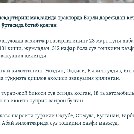
исқартириш мақсадида тракторда Борли дарёсидан к
 ўртасида ботиб қолган
авқулодда вазиятлар вазирлигининг 28 март куни хаб
1431 киши, жумладан, 312 нафар бола сув тошқини хавф
эвакуация қилинди.
танай вилоятининг Экидин, Оққиси, Қизилжулдиз, Янг
а тўққизта қишлов аҳолиси эвакуация қилинган.
й турар-жой биноси сув остида қолган, 18 та автомобил
н ва иккита кўприк вайрон бўлган.
ҳаво шароити туфайли Оқтўбе, Оқмўла, Қўстанай, Ғарб
а Абай вилоятларида сув тошқини хавфи мавжуд.