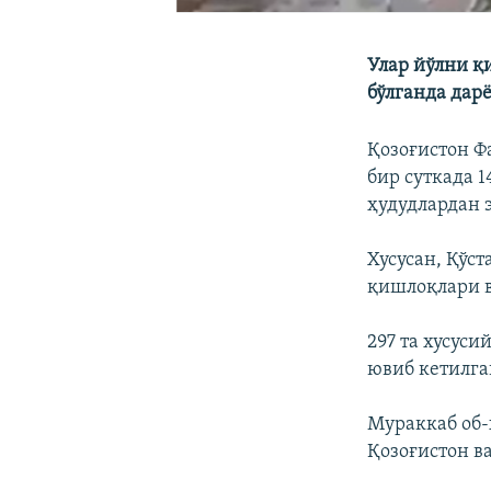
Улар йўлни қ
бўлганда дарё
Қозоғистон Ф
бир суткада 
ҳудудлардан 
Хусусан, Қўс
қишлоқлари в
297 та хусуси
ювиб кетилга
Мураккаб об-
Қозоғистон в