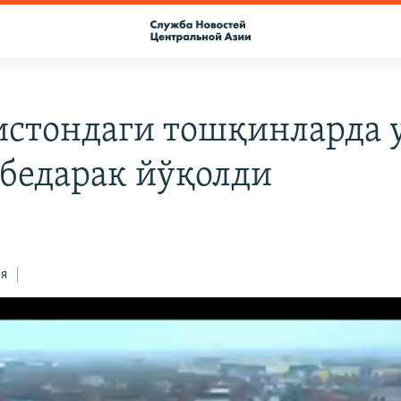
истондаги тошқинларда 
бедарак йўқолди
ся