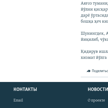
Аяғоз тумани
йўлни қисқар
дарё ўртасид
бошқа ҳеч ки
Шунингдек, А
йиқилиб, чўк
Қидирув ишла
хизмат йўлга
Поделить
КОНТАКТЫ
НОВОСТИ
Email
О проекте