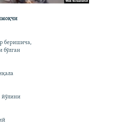
ечмоқчи
ар беришича,
и бўлган
иқала
ь йўлини
ий