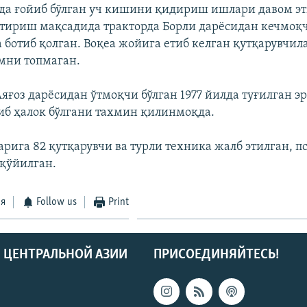
да ғойиб бўлган уч кишини қидириш ишлари давом эт
тириш мақсадида тракторда Борли дарёсидан кечмоқч
а ботиб қолган. Воқеа жойига етиб келган қутқарувчил
мни топмаган.
яғоз дарёсидан ўтмоқчи бўлган 1977 йилда туғилган э
иб ҳалок бўлгани тахмин қилинмоқда.
рига 82 қутқарувчи ва турли техника жалб этилган, п
 қўйилган.
ся
Follow us
Print
 ЦЕНТРАЛЬНОЙ АЗИИ
ПРИСОЕДИНЯЙТЕСЬ!