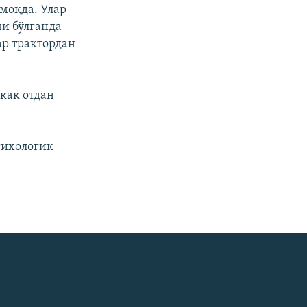
моқда. Улар
и бўлганда
ар трактордан
ркак отдан
сихологик