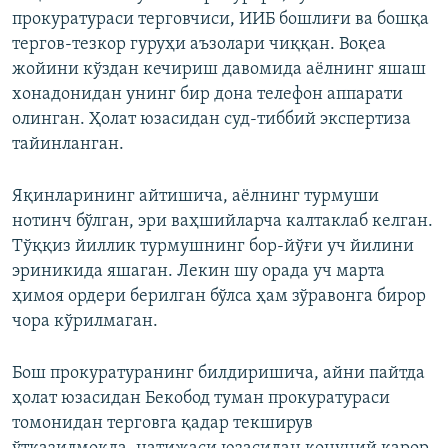
прокуратураси терговчиси, ИИБ бошлиғи ва бошқа
тергов-тезкор гуруҳи аъзолари чиққан. Воқеа
жойини кўздан кечириш давомида аёлнинг яшаш
хонадонидан унинг бир дона телефон аппарати
олинган. Ҳолат юзасидан суд-тиббий экспертиза
тайинланган.
Яқинларининг айтишича, аёлнинг турмуши
нотинч бўлган, эри ваҳшийларча калтаклаб келган.
Тўққиз йиллик турмушнинг бор-йўғи уч йилини
эриникида яшаган. Лекин шу орада уч марта
ҳимоя ордери берилган бўлса ҳам зўравонга бирор
чора кўрилмаган.
Бош прокуратуранинг билдиришича, айни пайтда
ҳолат юзасидан Бекобод туман прокуратураси
томонидан терговга қадар текширув