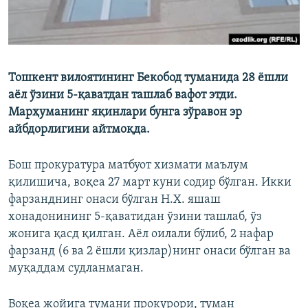
Тошкент вилоятининг Бекобод туманида 28 ёшли
аёл ўзини 5-қаватдан ташлаб вафот этди.
Марҳуманинг яқинлари бунга зўравон эр
айбдорлигини айтмоқда.
Бош прокуратура матбуот хизмати маълум
қилишича, воқеа 27 март куни содир бўлган. Икки
фарзанднинг онаси бўлган Н.Х. яшаш
хонадонининг 5-қаватидан ўзини ташлаб, ўз
жонига қасд қилган. Аёл оилали бўлиб, 2 нафар
фарзанд (6 ва 2 ёшли қизлар)нинг онаси бўлган ва
муқаддам судланмаган.
Воқеа жойига тумани прокурори, туман