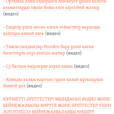
-
Орталық Азия елдерінен Мәскеуге ұшып келген
азаматтарды тәулік бойы елге кіргізбей жатыр.
(видео)
-
Емделу үшін несие алған зейнеткер қарызды
қайтара алмай әлек
(видео)
-
Тәжікстандықтар Ресейге бару үшін алған
билеттерін кері өткізіп жатыр
(видео)
-
Су басқан өңірлерде ахуал қиын
(видео)
-
Қоянды халқы қарғын судан қалай құтыларын
білмей дал
(видео)
ҚҰРМЕТТІ ӘРІПТЕСТЕР! МЫҢДАҒАН АУДИО ЖӘНЕ
БЕЙНЕЖАЗБАНЫ КӨРУГЕ ЖӘНЕ ӘРІПТЕСТЕР ҮШІН
ЛОГОТИПСІЗ БЕЙНЕЖАЗБАЛАРДЫ КӨШІРУ