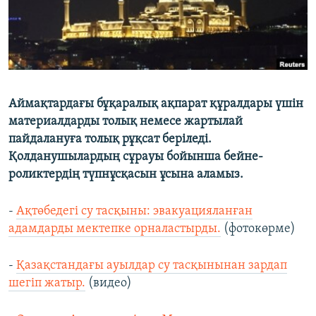
Аймақтардағы бұқаралық ақпарат құралдары үшін
материалдарды толық немесе жартылай
пайдалануға толық рұқсат беріледі.
Қолданушылардың сұрауы бойынша бейне-
роликтердің түпнұсқасын ұсына аламыз.
-
Ақтөбедегі су тасқыны: эвакуацияланған
адамдарды мектепке орналастырды.
(фотокөрме)
-
Қазақстандағы ауылдар су тасқынынан зардап
шегіп жатыр.
(видео)