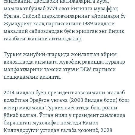
сайловнинг дастлабки натижаларига кўра,
мамлакат бўйлаб 37.74 овоз йиғишга муваффақ
бўлган. Сиёсий шарҳловчиларнинг айримлари бу
Жумҳурият халқ партиясининг 1989 йилдаги
маҳаллий сайловлардан буён эришган энг йирик
ғалабаси эканини айтмоқдалар.
Туркия жанубий-шарқида жойлашган айрим
вилоятларда анъанага мувофиқ равишда курдлар
манфаатларини тамсил этувчи DEM партияси
пешқадамлик қиляпти.
2014 йилдан буён президент лавозимини эгаллаб
келаётган Эрдўғон унгача (2003 йилдан бери) бош
вазир мақомида Туркия сиёсатида бош ролни
ўйнаб келган. Ўтган йили у президент сайловида
бирлашган мухолифат номзоди Камол
Қиличдорўғли устидан ғалаба қозониб, 2028