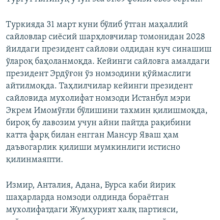
Туркияда 31 март куни бўлиб ўтган маҳаллий
сайловлар сиёсий шарҳловчилар томонидан 2028
йилдаги президент сайлови олдидан куч синашиш
ўлароқ баҳоланмоқда. Кейинги сайловга амалдаги
президент Эрдўғон ўз номзодини қўймаслиги
айтилмоқда. Таҳлилчилар кейинги президент
сайловида мухолифат номзоди Истанбул мэри
Экрем Имомўғли бўлишини тахмин қилишмоқда,
бироқ бу лавозим учун айни пайтда рақибини
катта фарқ билан енгган Мансур Яваш ҳам
даъвогарлик қилиши мумкинлиги истисно
қилинмаяпти.
Измир, Анталия, Адана, Бурса каби йирик
шаҳарларда номзоди олдинда бораётган
мухолифатдаги Жумҳурият халқ партияси,