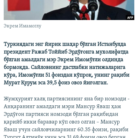
Экрем Имамоглу
Туркиядаги энг йирик шаҳар бўлган Истанбулда
президент Ражаб Тоййиб Эрдўғонга мухолифатда
бўлган амалдаги мэр Экрем Имомўғли олдинда
бормоқда. Сайловнинг дастлабки натижаларига
кўра, Имомўғли 51 фоиздан кўпроқ, унинг рақиби
Мурат Қурум эса 39,5 фоиз овоз йиғолган.
Жумҳурият халқ партиясининг яна бир номзоди -
Анқаранинг амалдаги мэри Мансур Яваш ҳам
Эрдўғон партияси номзоди бўлган рақибидан
қарийб икки баравар кўп овоз олган – Мансур
Яваш учун сайловчиларнинг 60.35 фоизи, рақиби
Тургут Алтинўқ учун эса 31.69 фоизи овоз берган.