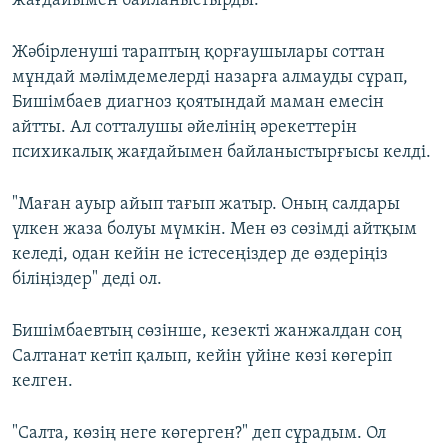
жағдайымен байланыстырды.
Жәбірленуші тараптың қорғаушылары соттан
мұндай мәлімдемелерді назарға алмауды сұрап,
Бишімбаев диагноз қоятындай маман емесін
айтты. Ал сотталушы әйелінің әрекеттерін
психикалық жағдайымен байланыстырғысы келді.
"Маған ауыр айып тағып жатыр. Оның салдары
үлкен жаза болуы мүмкін. Мен өз сөзімді айтқым
келеді, одан кейін не істесеңіздер де өздеріңіз
біліңіздер" деді ол.
Бишімбаевтың сөзінше, кезекті жанжалдан соң
Салтанат кетіп қалып, кейін үйіне көзі көгеріп
келген.
"Салта, көзің неге көгерген?" деп сұрадым. Ол