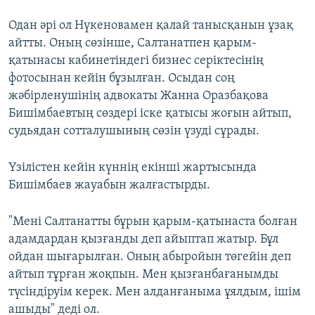
Одан әрі ол Нүкеновамен қалай танысқанын ұзақ
айтты. Оның сөзінше, Салтанатпен қарым-
қатынасы кабинетіндегі бизнес серіктесінің
фотосынан кейін бұзылған. Осыдан соң
жәбірленушінің адвокаты Жанна Оразбақова
Бишімбаевтың сөздері іске қатысы жоғын айтып,
судьядан сотталушының сөзін үзуді сұрады.
Үзілістен кейін күннің екінші жартысында
Бишімбаев жауабын жалғастырды.
"Мені Салтанатты бұрын қарым-қатынаста болған
адамдардан қызғанды деп айыптап жатыр. Бұл
ойдан шығарылған. Оның абыройын төгейін деп
айтып тұрған жоқпын. Мен қызғанбағанымды
түсіндіруім керек. Мен алданғаныма ұялдым, ішім
ашыды" деді ол.