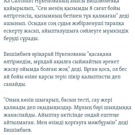
Ал Салтанат Нүкенованың анасы Бишімбаевқа
қайырылып, "Сен менің қызымды 8 сағат бойы
өлтіргенсің, қызымның бетінен түк қалмаған" деді
ашынып. Осыдан соң судья жәбірленуші тарапқа
ескерту жасап, айыпталушыға сөйлеуге мүмкіндік
беруді сұрады.
Бишімбаев әріқарай Нүкенованы "қасақана
өлтірмедім, мұндай ақылға сыймайтын әрекет
жасау ойымда болған жоқ" деді. Бұған қоса, ол бес
ай бойы өзіне қарсы теріс пікір қалыптасты деп
санайды.
"Оның көзін шығарып, басын тесті, сау жері
қалмады деп оқыдыңыздар. Мұның бәрі шындыққа
жанаспайды. Айыптау актісінде ондай ештеңе
айтылмаған. Мен өзімді қорғауға мәжбүрмін" деді
Бишімбаев.