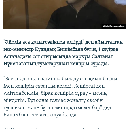
"Әйелін аса қатыгездікпен өлтірді" деп айыпталған
экс-министр Қуандық Бишімбаев бүгін, 1 сәуірде
Астанадағы сот отырысында марқұм Салтанат
Нүкенованың туыстарынан кешірім сұрады.
"Басында оның өлімін қабылдау өте қиын болды.
Мен кешірім сұрағым келеді. Кешіреді деп
үміттенбеймін, бірақ кешірім сұрау – менің
міндетім. Бұл орны толмас жоғалту екенін
түсінемін және бұған менің қатысым бар" деді
Бишімбаев соттағы жауабында.