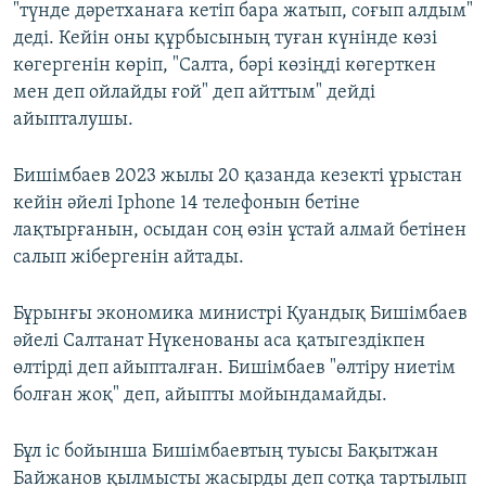
"түнде дәретханаға кетіп бара жатып, соғып алдым"
деді. Кейін оны құрбысының туған күнінде көзі
көгергенін көріп, "Салта, бәрі көзіңді көгерткен
мен деп ойлайды ғой" деп айттым" дейді
айыпталушы.
Бишімбаев 2023 жылы 20 қазанда кезекті ұрыстан
кейін әйелі Iphone 14 телефонын бетіне
лақтырғанын, осыдан соң өзін ұстай алмай бетінен
салып жібергенін айтады.
Бұрынғы экономика министрі Қуандық Бишімбаев
әйелі Салтанат Нүкенованы аса қатыгездікпен
өлтірді деп айыпталған. Бишімбаев "өлтіру ниетім
болған жоқ" деп, айыпты мойындамайды.
Бұл іс бойынша Бишімбаевтың туысы Бақытжан
Байжанов қылмысты жасырды деп сотқа тартылып