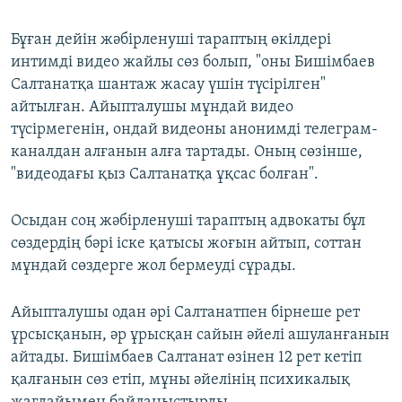
Бұған дейін жәбірленуші тараптың өкілдері
интимді видео жайлы сөз болып, "оны Бишімбаев
Салтанатқа шантаж жасау үшін түсірілген"
айтылған. Айыпталушы мұндай видео
түсірмегенін, ондай видеоны анонимді телеграм-
каналдан алғанын алға тартады. Оның сөзінше,
"видеодағы қыз Салтанатқа ұқсас болған".
Осыдан соң жәбірленуші тараптың адвокаты бұл
сөздердің бәрі іске қатысы жоғын айтып, соттан
мұндай сөздерге жол бермеуді сұрады.
Айыпталушы одан әрі Салтанатпен бірнеше рет
ұрсысқанын, әр ұрысқан сайын әйелі ашуланғанын
айтады. Бишімбаев Салтанат өзінен 12 рет кетіп
қалғанын сөз етіп, мұны әйелінің психикалық