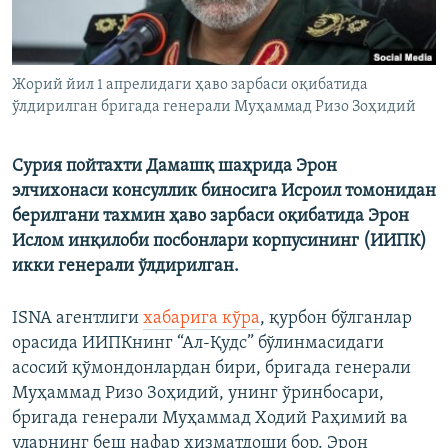
Жорий йил 1 апрелидаги ҳаво зарбаси оқибатида
ўлдирилган бригада генерали Муҳаммад Ризо Зоҳидий
Сурия пойтахти Дамашқ шаҳрида Эрон
элчихонаси консуллик биносига Исроил томонидан
берилгани тахмин ҳаво зарбаси оқибатида Эрон
Ислом инқилоби посбонлари корпусининг (ИИПК)
икки генерали ўлдирилган.
ISNA агентлиги
хабарига кўра
, қурбон бўлганлар
орасида ИИПКнинг “Ал-Қудс” бўлинмасидаги
асосий қўмондонлардан бири, бригада генерали
Муҳаммад Ризо Зоҳидий, унинг ўринбосари,
бригада генерали Муҳаммад Ходий Раҳимий ва
уларнинг беш нафар хизматдоши бор. Эрон