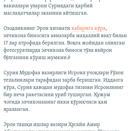
вакиллари уларни Суриядаги ҳарбий
маслаҳатчилар эканини айтишган.
Озодликнинг Эрон хизмати
хабарига кўра
,
элчихона биносига авиазарба маҳаллий вақт билан
17 лар атрофида берилган. Воқеа жойидан олинган
фотосуратларда элчихона биноси тўла вайрон
бўлганини кўриш мумкин.ё
Сурия Мудофаа вазирлиги Исроил учоқлари Ғўлон
тепаликлари тарафидан зарба беришган. Иддаога
кўра, Сурия ҳаводан мудофаа тизими Исроилнинг
бир неча ракетасини уриб туширган. Ҳужум
чоғида элчихонанинг икки қўриқчиси ҳам
яраланган.
Эрон ташқи ишлар вазири Ҳусайн Амир