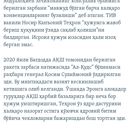
Абдуллоҳиён элчихонанинг консуллик бўлимига
берилган зарбани “мавжуд бўлган барча халқаро
конвенцияларнинг бузилиши” деб атаган. ТИВ
вакили Носир Канъоний Теҳрон “ҳужумга жавоб
бериш ҳуқуқини ўзида сақлаб қолиши”ни
билдирган. Исроил ҳужум юзасидан ҳали изоҳ
берган эмас.
2020 йили Бағдодда АҚШ томонидан берилган
ракета зарбаси натижасида “Ал-Қудс” бўлинмаси
раҳбари генерал Қосим Сулаймоний ўлдирилган
эди. Бу минтақадаги вазият кескинлашиб
кетишига олиб келганди. Ўшанда Эронга алоқадор
гуруҳлар АҚШ ҳарбий базаларига бир неча бор
ҳужум уюштиришган, Теҳрон ўз ядро дастурини
халқаро назорат остига қўювчи ядровий битим
бўйича чекловларни бажаришдан бош тортган эди.