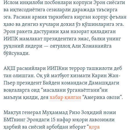
Ислом инқилоби посбонлари корпуси Эрон сиёсати
ва иқтисодиётига сезиларли даражада таъсирга
эга. Расман армия таркибига кирган корпус феълан
ҳаво ва денгиз кучлари дохил ўз қўшинларига эга.
Эрон ракета дастурини ҳам назорат қиладиган
ИИПК мамлакат президентига эмас, балки унинг
руҳоний лидери — оятуллоҳ Али Хоманаийга
бўйсунади.
АҚШ расмийлари ИИПКни террор ташкилоти деб
тан олишган. Оқ уй матбуот хизмати Карин Жан-
Пьер президент Байден командаси Дамашқдаги
воқеаларга оид “масалани ўрганаётгани”ни
маълум қилди, дея
хабар қилган
“Америка овози”.
Мақтул генерал Муҳаммад Ризо Зоҳидий номи
БМТнинг Эрондаги 15 нафар юқори лавозимли
ҳарбий ва сиёсий арбобдан иборат “
қора