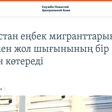
стан еңбек мигранттар
мен жол шығынының бір
н көтереді
ся