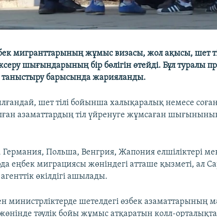
бек мигранттарының жұмыс визасы, жол ақысы, шет ті
тексеру шығындарының бір бөлігін өтейді. Бұл туралы п
 таныстыру барысында жарияланды.
лғандай, шет тілі бойынша халықаралық немесе соған
лған азаматтардың тіл үйренуге жұмсаған шығыныны
 Германия, Польша, Венгрия, Жапония елшіліктері ме
да еңбек миграциясы жөніндегі атташе қызметі, ал Са
агенттік өкілдігі ашылады.
ен министрліктерде шетелдегі өзбек азаматтарының м
өнінде тәулік бойы жұмыс атқаратын колл-орталықт