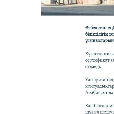
Өзбекстан ең
біліктілігін 
ұсыныстарын
Құжатта жазы
сертификат а
өтеледі.
Ұлыбритания,
консулдықтар
Арабиясында 
Елшіліктер м
шұғыл шешу ж