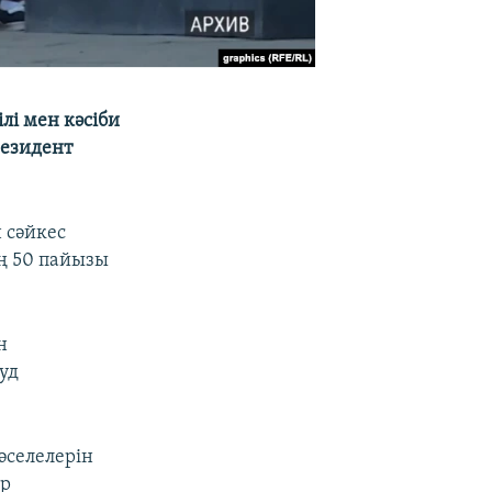
лі мен кәсіби
резидент
 сәйкес
ң 50 пайызы
н
уд
әселелерін
ар