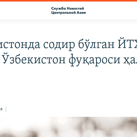
истонда содир бўлган ЙТ
 Ўзбекистон фуқароси ҳа
ся