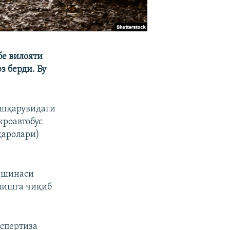
бе вилояти
 берди. Бу
ошқарувидаги
кроавтобус
қаролари)
г шинаси
лишга чиқиб
кспертиза