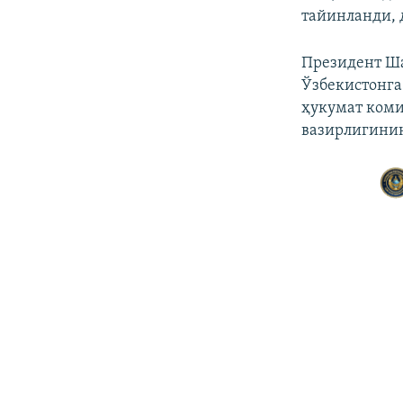
тайинланди, 
Президент Ша
Ўзбекистонга
ҳукумат коми
вазирлигинин