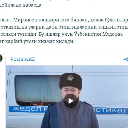
дейилади хабарда.
вкат Мирзиёев топшириғига биноан, ҳалок бўлганла
 етказиш ва уларни дафн этиш ишларини ташкил эти
ссияси тузилди. Бу ишлар учун Ўзбекистон Мудофаа
г ҳарбий учоғи хизмат қилади.