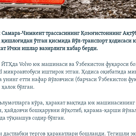
и Самара-Чимкент трассасининг Қозоғистоннинг Ақтў
қишлоғидан ўтган қисмида йўл-транспорт ҳодисаси юз
ат Ички ишлар вазирлиги хабар берди.
, ЙТҲда Volvo юк машинаси ва Ўзбекистон фуқароси б
rd микроавтобуси иштирок этган. Ҳодиса оқибатида ми
а унинг етти нафар йўловчиси (барчаси Ўзбекистон фу
 ҳалок бўлган.
ълумотларга кўра, ҳаракат вақтида юк машинасинин
н, ҳайдовчи бошқарувни йўқотиб, қарама-қарши йўна
рда тўқнашув содир бўлган.
 дастлабки тергов ҳаракатлари бошланди. Тегишли э