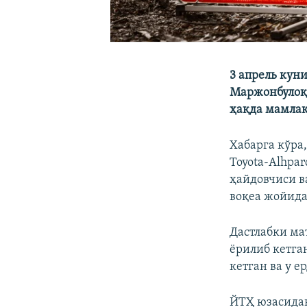
3 апрель кун
Маржонбулоқ 
ҳақда мамлак
Хабарга кўра
Toyota-Аlhpa
ҳайдовчиси в
воқеа жойида
Дастлабки ма
ёрилиб кетга
кетган ва у е
ЙТҲ юзасидан