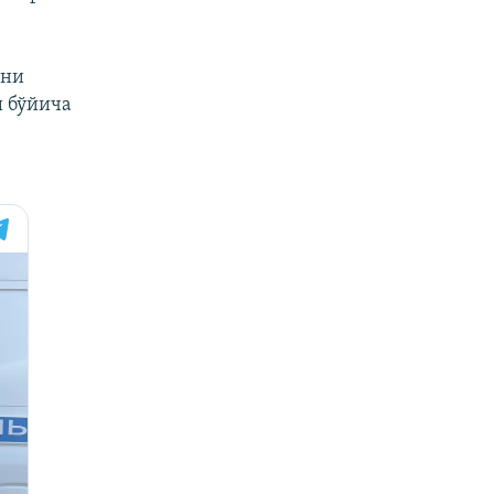
рни
ш бўйича