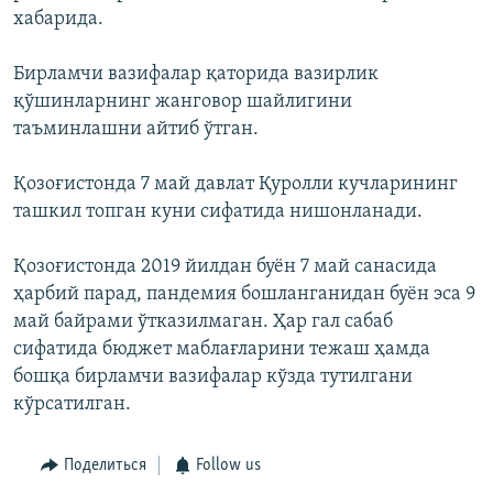
хабарида.
Бирламчи вазифалар қаторида вазирлик
қўшинларнинг жанговор шайлигини
таъминлашни айтиб ўтган.
Қозоғистонда 7 май давлат Қуролли кучларининг
ташкил топган куни сифатида нишонланади.
Қозоғистонда 2019 йилдан буён 7 май санасида
ҳарбий парад, пандемия бошланганидан буён эса 9
май байрами ўтказилмаган. Ҳар гал сабаб
сифатида бюджет маблағларини тежаш ҳамда
бошқа бирламчи вазифалар кўзда тутилгани
кўрсатилган.
Поделиться
Follow us