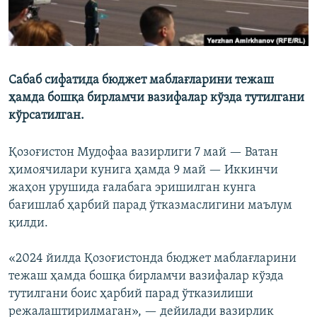
Сабаб сифатида бюджет маблағларини тежаш
ҳамда бошқа бирламчи вазифалар кўзда тутилгани
кўрсатилган.
Қозоғистон Мудофаа вазирлиги 7 май — Ватан
ҳимоячилари кунига ҳамда 9 май — Иккинчи
жаҳон урушида ғалабага эришилган кунга
бағишлаб ҳарбий парад ўтказмаслигини маълум
қилди.
«2024 йилда Қозоғистонда бюджет маблағларини
тежаш ҳамда бошқа бирламчи вазифалар кўзда
тутилгани боис ҳарбий парад ўтказилиши
режалаштирилмаган», — дейилади вазирлик