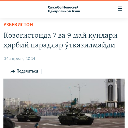
Ссылки
доступа
Вернуться
ӮЗБЕКИСТОН
к
О ПРОЕКТЕ
Қозоғистонда 7 ва 9 май кунлари
основному
ПОДПИСКА
содержанию
ҳарбий парадлар ўтказилмайди
КОНТАКТЫ
Вернутся
к
04 апрель, 2024
RFE/RL ДИРЕКТ
главной
НАСТОЯЩЕЕ ВРЕМЯ
Поделиться
навигации
Вернутся
МИГРАНТ МЕДИА
к
поиску