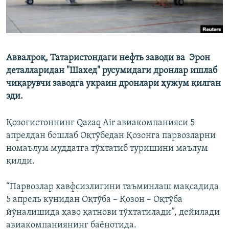
Аввалроқ, Татаристондаги нефть заводи ва Эрон
деталларидан "Шахед" русумидаги дронлар ишлаб
чиқарувчи заводга украин дронлари ҳужум қилган
эди.
Қозоғистоннинг Qazaq Air авиакомпанияси 5
апрелдан бошлаб Оқтўбедан Қозонга парвозларни
номаълум муддатга тўхтатиб туришини маълум
қилди.
“Парвозлар хавфсизлигини таъминлаш мақсадида
5 апрель кунидан Оқтўба – Қозон – Оқтўба
йўналишида ҳаво қатнови тўхтатилади”, дейилади
авиакомпаниянинг баёнотида.