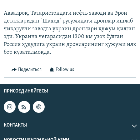
Аввалроқ, Татаристондаги нефть заводи ва Эрон
деталларидан "Шахед" русумидаги дронлар ишлаб
чиқарувчи заводга украин дронлари ҳужум қилган
эди. Украина чегарасидан 1300 км узоқ бўлган
Россия ҳудудига украин дронларининг ҳужуми илк
бор кузатилмоқда.
Поделиться
Follow us
ПРИСОЕДИНЯЙТЕСЬ!
КОНТАКТЫ