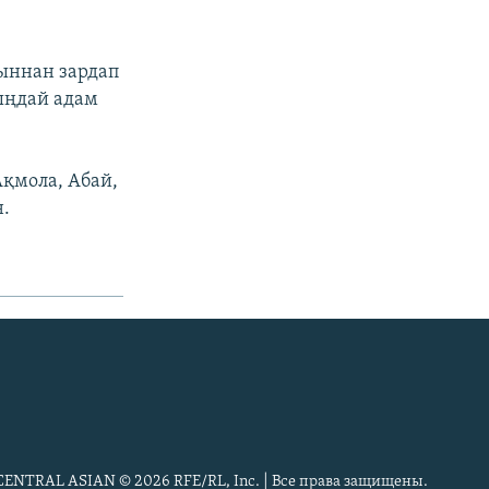
қыннан зардап
мыңдай адам
Ақмола, Абай,
.
CENTRAL ASIAN © 2026 RFE/RL, Inc. | Все права защищены.