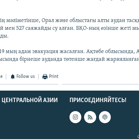
нің мәліметінше, Орал және облыстағы алты аудан тас
үй мен 527 саяжайды су алған. БҚО-ның өзінше жеті 
ды.
е 19 мың адам эвакуация жасалған. Ақтөбе облысында, 
ысында бірнеше ауданда төтенше жағдай жарияланған
ся
Follow us
Print
 ЦЕНТРАЛЬНОЙ АЗИИ
ПРИСОЕДИНЯЙТЕСЬ!