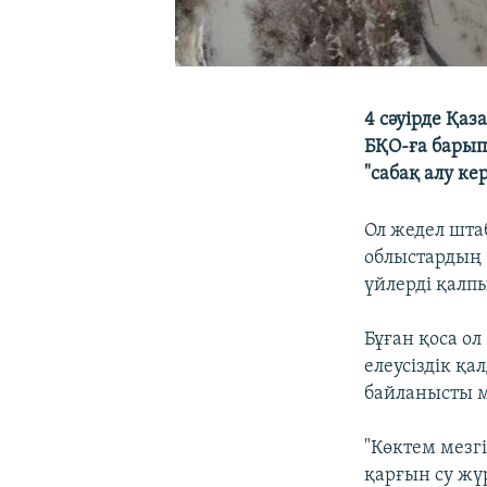
4 сәуірде Қа
БҚО-ға барып
"сабақ алу ке
Ол жедел шта
облыстардың 
үйлерді қалпы
Бұған қоса о
елеусіздік қа
байланысты м
"Көктем мезгі
қарғын су жү