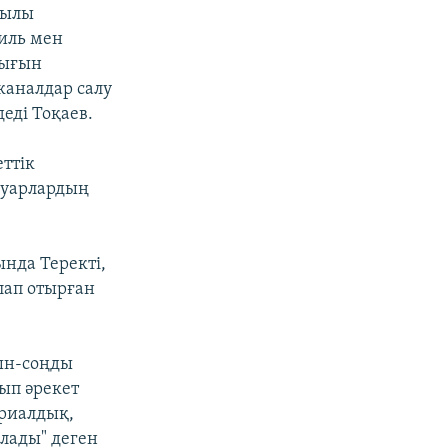
тылы
биль мен
лығын
каналдар салу
еді Тоқаев.
ттік
тауарлардың
нда Теректі,
лап отырған
рын-соңды
лып әрекет
ериалдық,
олады" деген