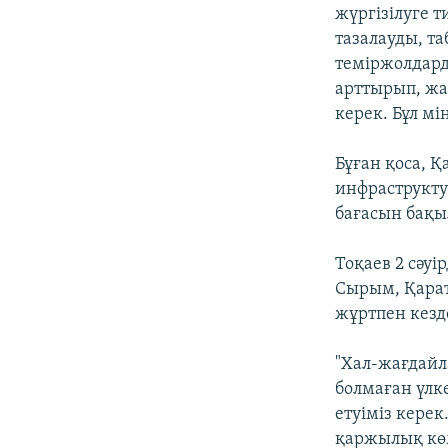
жүргізілуге 
тазалауды, т
теміржолдард
арттырып, жа
керек. Бұл мі
Бұған қоса, 
инфраструкту
бағасын бақыл
Тоқаев 2 сәу
Сырым, Қарат
жұртпен кезд
"Хал-жағдайл
болмаған үлке
етуіміз кере
қаржылық көм