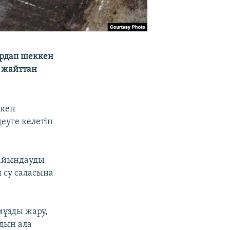
ардап шеккен
 жайттан
ккен
еуге келетін
дайындауды
ы су саласына
мұзды жару,
лдын ала