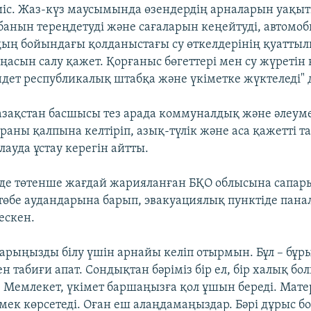
тиіс. Жаз-күз маусымында өзендердің арналарын уақы
абанын тереңдетуді және сағаларын кеңейтуді, автомо
ың бойындағы қолданыстағы су өткелдерінің қуатты
ңасын салу қажет. Қорғаныс бөгеттері мен су жүретін 
ндет республикалық штабқа және үкіметке жүктеледі" д
Қазақстан басшысы тез арада коммуналдық және әлеуме
раны қалпына келтіріп, азық-түлік және аса қажетті 
ауда ұстау керегін айтты.
ірде төтенше жағдай жарияланған БҚО облысына сапары
өбе аудандарына барып, эвакуациялық пунктіде пана
ескен.
арыңызды білу үшін арнайы келіп отырмын. Бұл – бұ
н табиғи апат. Сондықтан бәріміз бір ел, бір халық бо
к. Мемлекет, үкімет баршаңызға қол ұшын береді. Мат
ек көрсетеді. Оған еш алаңдамаңыздар. Бәрі дұрыс б