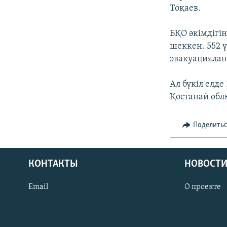
Тоқаев.
БҚО әкімдігі
шеккен. 552 
эвакуациялан
Ал бүкіл елд
Қостанай обл
Поделить
КОНТАКТЫ
НОВОСТИ
Email
О проекте