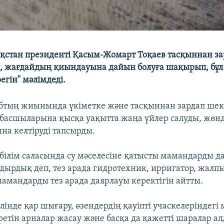
зақстан президенті Қасым-Жомарт Тоқаев тасқыннан з
, жағдайдың қиындауына дайын болуға шақырып, бұл
регін" мәлімдеді.
бтың жиынында үкіметке және тасқыннан зардап ше
басшыларына қысқа уақытта жаңа үйлер салуды, жөнд
на келтіруді тапсырды.
л білім саласында су мәселесіне қатысты мамандарды 
лдырдық деп, тез арада гидротехник, ирригатор, жалп
амандарды тез арада даярлауы керектігін айтты.
лінде қар шығару, өзендердің қауіпті учаскелеріндегі 
ретін арналар жасау және басқа да қажетті шаралар а