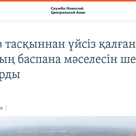
в тасқыннан үйсіз қалған
ың баспана мәселесін ш
рды
ся