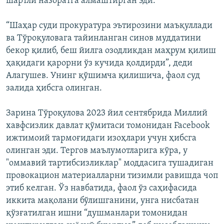
шартли назоратга алмаштирган эди.
“Шаҳар суди прокуратура эътирозини маъқуллади
ва Тўроқуловага тайинланган синов муддатини
бекор қилиб, беш йилга озодликдан маҳрум қилиш
ҳақидаги қарорни ўз кучида қолдирди”, деди
Алагушев. Унинг қўшимча қилишича, фаол суд
залида ҳибсга олинган.
Зарина Тўроқулова 2023 йил сентябрида Миллий
хавфсизлик давлат қўмитаси томонидан Facebook
ижтимоий тармоғидаги изоҳлари учун ҳибсга
олинган эди. Тергов маълумотларига кўра, у
"оммавий тартибсизликлар" моддасига тушадиган
провокацион материалларни тизимли равишда чоп
этиб келган. Ўз навбатида, фаол ўз саҳифасида
иккита мақолани бўлишганини, унга нисбатан
қўзғатилган ишни “душманлари томонидан