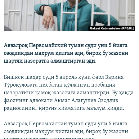
Аввалроқ Первомайский туман суди уни 5 йилга
озодликдан маҳрум қилган эди, бироқ бу жазони
шартли назоратга алмаштирган эди.
Бишкек шаҳар суди 5 апрель куни фаол Зарина
Тўроқуловага нисбатан қўлланган пробация
назоратини қамоқ жазосига алмаштирди. Бу ҳақда
фаолнинг адвокати Акмат Алагушев Озодлик
радиосининг қирғиз хизматига маълум қилди.
Аввалроқ Первомайский туман суди уни 5 йилга
озодликдан маҳрум қилган эди, бироқ бу жазони