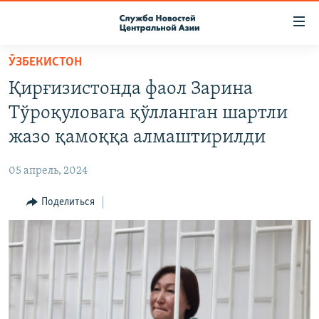
Ссылки
доступа
Вернуться
ӮЗБЕКИСТОН
к
О ПРОЕКТЕ
Қирғизистонда фаол Зарина
основному
ПОДПИСКА
содержанию
Тўроқуловага қўлланган шартли
КОНТАКТЫ
Вернутся
жазо қамоққа алмаштирилди
к
RFE/RL ДИРЕКТ
главной
05 апрель, 2024
НАСТОЯЩЕЕ ВРЕМЯ
навигации
Вернутся
Поделиться
МИГРАНТ МЕДИА
к
поиску