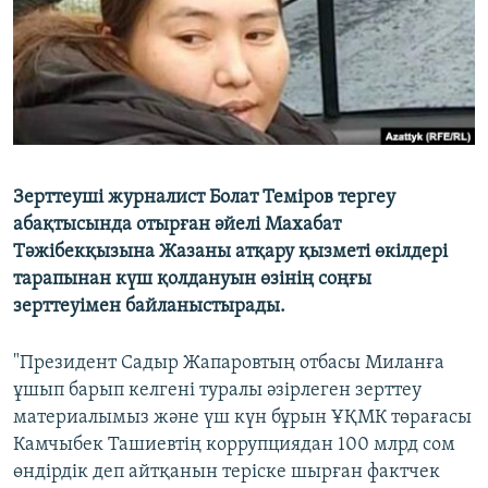
Зерттеуші журналист Болат Теміров тергеу
абақтысында отырған әйелі Махабат
Тәжібекқызына Жазаны атқару қызметі өкілдері
тарапынан күш қолдануын өзінің соңғы
зерттеуімен байланыстырады.
"Президент Садыр Жапаровтың отбасы Миланға
ұшып барып келгені туралы әзірлеген зерттеу
материалымыз және үш күн бұрын ҰҚМК төрағасы
Камчыбек Ташиевтің коррупциядан 100 млрд сом
өндірдік деп айтқанын теріске шырған фактчек