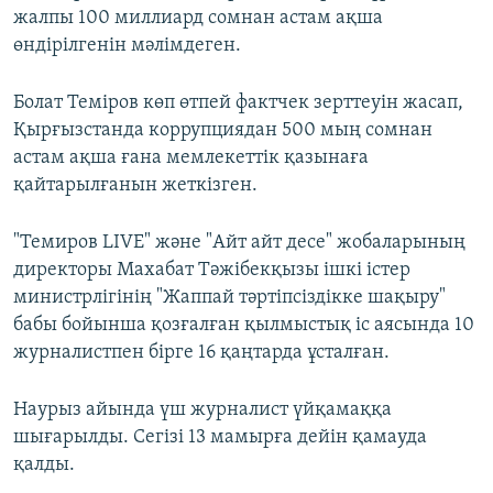
жалпы 100 миллиард сомнан астам ақша
өндірілгенін мәлімдеген.
Болат Теміров көп өтпей фактчек зерттеуін жасап,
Қырғызстанда коррупциядан 500 мың сомнан
астам ақша ғана мемлекеттік қазынаға
қайтарылғанын жеткізген.
"Темиров LIVE" және "Айт айт десе" жобаларының
директоры Махабат Тәжібекқызы ішкі істер
министрлігінің "Жаппай тәртіпсіздікке шақыру"
бабы бойынша қозғалған қылмыстық іс аясында 10
журналистпен бірге 16 қаңтарда ұсталған.
Наурыз айында үш журналист үйқамаққа
шығарылды. Сегізі 13 мамырға дейін қамауда
қалды.