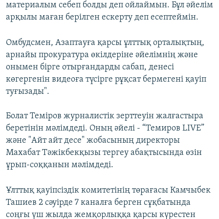
материалым себеп болды деп ойлаймын. Бұл әйелім
арқылы маған берілген ескерту деп есептеймін.
Омбудсмен, Азаптауға қарсы ұлттық орталықтың,
арнайы прокуратура өкілдеріне әйелімнің және
онымен бірге отырғандарды сабап, денесі
көгергенін видеоға түсірге рұқсат бермегені қауіп
туғызады".
Болат Теміров журналистік зерттеуін жалғастыра
беретінін мәлімдеді. Оның әйелі - “Темиров LIVE”
және "Айт айт десе" жобасының директоры
Махабат Тәжікбекқызы тергеу абақтысында өзін
ұрып-cоққанын мәлімдеді.
Ұлттық қауіпсіздік комитетінің төрағасы Камчыбек
Ташиев 2 сәуірде 7 каналға берген сұқбатында
соңғы үш жылда жемқорлыққа қарсы күрестен