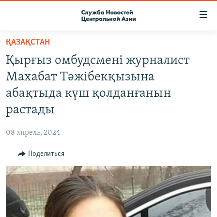
Ссылки
доступа
Вернуться
ҚАЗАҚСТАН
к
О ПРОЕКТЕ
Қырғыз омбудсмені журналист
основному
ПОДПИСКА
содержанию
Махабат Тәжібекқызына
КОНТАКТЫ
Вернутся
абақтыда күш қолданғанын
к
RFE/RL ДИРЕКТ
растады
главной
НАСТОЯЩЕЕ ВРЕМЯ
навигации
08 апрель, 2024
Вернутся
МИГРАНТ МЕДИА
к
Поделиться
поиску