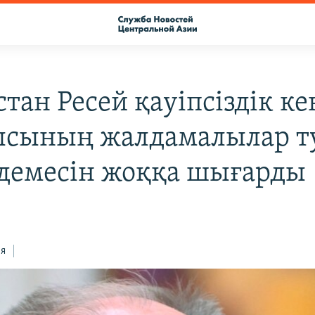
тан Ресей қауіпсіздік ке
сының жалдамалылар т
демесін жоққа шығарды
ся