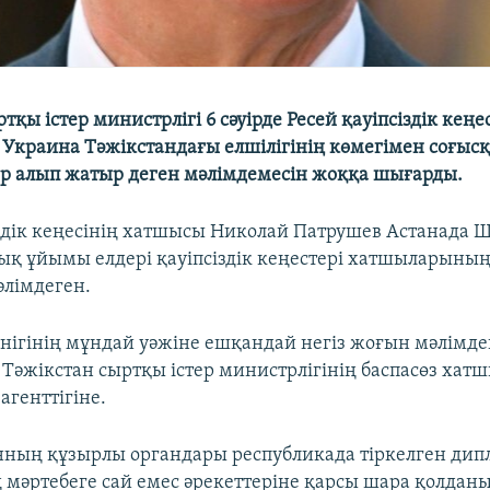
тқы істер министрлігі 6 сәуірде Ресей қауіпсіздік кеңес
краина Тәжікстандағы елшілігінің көмегімен соғысқ
 алып жатыр деген мәлімдемесін жоққа шығарды.
іздік кеңесінің хатшысы Николай Патрушев Астанада 
қ ұйымы елдері қауіпсіздік кеңестері хатшыларының
әлімдеген.
нігінің мұндай уәжіне ешқандай негіз жоғын мәлімде
 Тәжікстан сыртқы істер министрлігінің баспасөз ха
агенттігіне.
нның құзырлы органдары республикада тіркелген ди
 мәртебеге сай емес әрекеттеріне қарсы шара қолдан