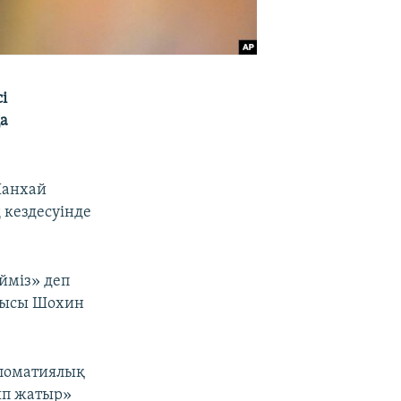
і
а
Шанхай
 кездесуінде
йміз» деп
тшысы Шохин
пломатиялық
ып жатыр»