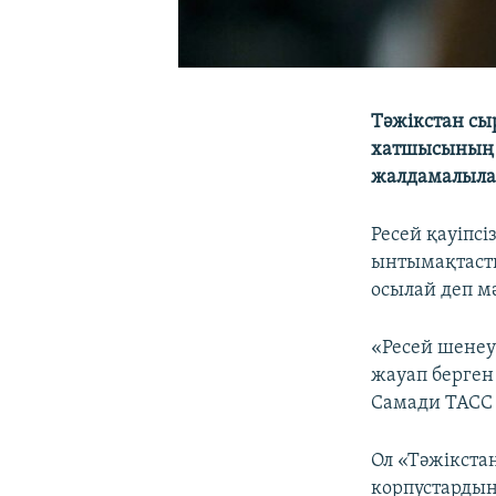
Тәжікстан сыр
хатшысының У
жалдамалылар
Ресей қауіпс
ынтымақтасты
осылай деп м
«Ресей шенеу
жауап берген
Самади ТАСС 
Ол «Тәжікста
корпустардың