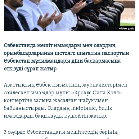
Өзбекстанда мешіт имамдары мен олардың
орынбасарларынан шетелге шығатын паспортын
Өзбекстан мұсылмандары діни басқармасына
өткізуді сұрап жатыр.
Азаттықтың Өзбек қызметінің журналистерімен
сөйлескен имамдар мұны «Крокус Сити Холл»
концертіне залына жасалған шабуылмен
байланыстырды. Олардың пікірінше, билік
имамдарды бақылауды күшейтіп жатыр.
3 сәуірде Өзбекстандағы мешіттердің бәрінің