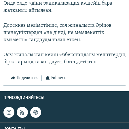
Онда елде «діни радикализация күшейіп бара
жатқаны» айтылған.
Дереккөз мәліметінше, сол жиналыста Әріпов
шенеуніктерден «не дінді, не мемлекеттік
қызметті» таңдауды талап еткен.
Осы жиналыстан кейін Өзбекстандағы мешіттердің
бірқатарында азан даусы бәсеңдетілген.
Поделиться
Follow us
ПРИСОЕДИНЯЙТЕСЬ!