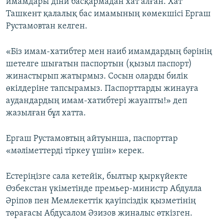
имамдары діни басқармадан хат алған. Хат
Ташкент қалалық бас имамының көмекшісі Ергаш
Рустамовтан келген.
«Біз имам-хатибтер мен наиб имамдардың бәрінің
шетелге шығатын паспортын (қызыл паспорт)
жинастырып жатырмыз. Сосын оларды билік
өкілдеріне тапсырамыз. Паспорттарды жинауға
аудандардың имам-хатибтері жауапты!» деп
жазылған бұл хатта.
Ергаш Рустамовтың айтуынша, паспорттар
«мәліметтерді тіркеу үшін» керек.
Естеріңізге сала кетейік, былтыр қыркүйекте
Өзбекстан үкіметінде премьер-министр Абдулла
Әріпов пен Мемлекеттік қауіпсіздік қызметінің
төрағасы Абдусалом Әзизов жиналыс өткізген.