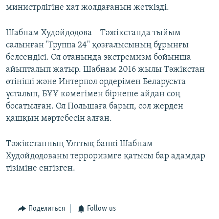
министрлігіне хат жолдағанын жеткізді.
Шабнам Худойдодова – Тәжікстанда тыйым
салынған "Группа 24" қозғалысының бұрынғы
белсендісі. Ол отанында экстремизм бойынша
айыпталып жатыр. Шабнам 2016 жылы Тәжікстан
өтініші және Интерпол ордерімен Беларусьта
ұсталып, БҰҰ көмегімен бірнеше айдан соң
босатылған. Ол Польшаға барып, сол жерден
қашқын мәртебесін алған.
Тәжікстанның Ұлттық банкі Шабнам
Худойдодованы терроризмге қатысы бар адамдар
тізіміне енгізген.
Поделиться
Follow us