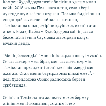
Комрон Худойдодов тәжік билігінің қысымынан
кейін 2018 жылы Польшаға кетіп, содан бері
дүкенде жұмыс істеп жүрген. Польша бидігі оның
ешқандай саясатпен айналыспағанын,
Тәжікстанда оның өміріне қауіп жоқ екенін атап
өткен. Бірақ Шабнам Худойдодова өзінің саяси
белсенділігі үшін бауырым жабырқап қалуы
мүмкін дейді.
"Менің белсенділігімнен інім зардап шегуі мүмкін.
Ол саясаткер емес, бірақ мен саясатта жүрмін.
Тәжікстан президенті жөніндегі пікірлерді мен
жазғам. Оған менің бауырларым кінәлі емес", -
деді Худойдодова Озоди радиосына берген
сұқбатында.
Ол інісін Тәжікстанға жөнелтуге жол бермеу
өтінішімен Польшаның сыртқы істер