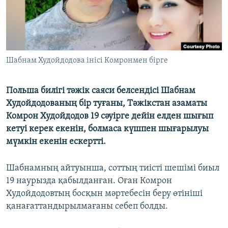
Шабнам Худойдодова інісі Комронмен бірге
Польша билігі тәжік саяси белсендісі Шабнам
Худойдодованың бір туғаны, Тәжікстан азаматы
Комрон Худойдодов 19 сәуірге дейін елден шығып
кетуі керек екенін, болмаса күшпен шығарылуы
мүмкін екенін ескертті.
Шабнамның айтуынша, соттың тиісті шешімі биыл
19 наурызда қабылданған. Оған Комрон
Худойдодовтың босқын мәртебесін беру өтініші
қанағаттандырылмағаны себеп болды.