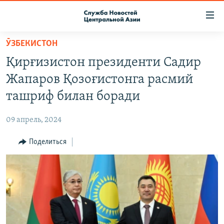
Ссылки
доступа
Вернуться
ӮЗБЕКИСТОН
к
О ПРОЕКТЕ
Қирғизистон президенти Садир
основному
ПОДПИСКА
содержанию
Жапаров Қозоғистонга расмий
КОНТАКТЫ
Вернутся
ташриф билан боради
к
RFE/RL ДИРЕКТ
главной
09 апрель, 2024
НАСТОЯЩЕЕ ВРЕМЯ
навигации
Вернутся
Поделиться
МИГРАНТ МЕДИА
к
поиску