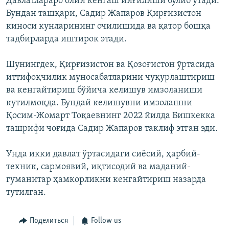
Давлатлараро олий кенгаш йиғилиши бўлиб ўтади.
Бундан ташқари, Садир Жапаров Қирғизистон
киноси кунларининг очилишида ва қатор бошқа
тадбирларда иштирок этади.
Шунингдек, Қирғизистон ва Қозоғистон ўртасида
иттифоқчилик муносабатларини чуқурлаштириш
ва кенгайтириш бўйича келишув имзоланиши
кутилмоқда. Бундай келишувни имзолашни
Қосим-Жомарт Тоқаевнинг 2022 йилда Бишкекка
ташрифи чоғида Садир Жапаров таклиф этган эди.
Унда икки давлат ўртасидаги сиёсий, ҳарбий-
техник, сармоявий, иқтисодий ва маданий-
гуманитар ҳамкорликни кенгайтириш назарда
тутилган.
Поделиться
Follow us