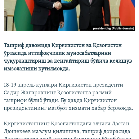
Ташриф давомида Қирғизистон ва Қозоғистон
ўртасида иттифоқчилик муносабатларини
чуқурлаштириш ва кенгайтириш бўйича келишув
имзоланиши кутилмоқда.
18-19 апрель кунлари Қирғизистон президенти
Садир Жапаровнинг Қозоғистонга расмий
ташрифи бўлиб ўтади. Бу ҳақда Қирғизистон
президентининг матбуот хизмати хабар бермоқда.
Қирғизистоннинг Қозоғистондаги элчиси Дастан
Дюшекеев маълум қилишича, ташриф доирасида