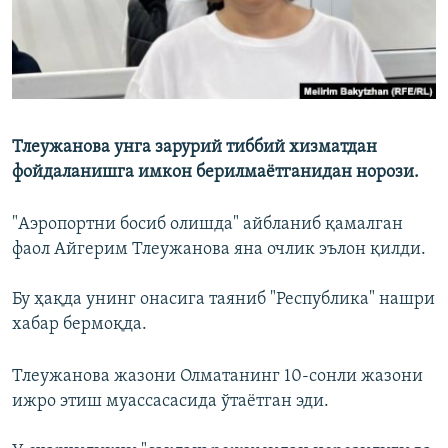
Тлеужанова унга зарурий тиббий хизматдан
фойдаланишга имкон берилмаётганидан норози.
"Аэропортни босиб олишда" айбланиб қамалган
фаол Айгерим Тлеужанова яна очлик эълон қилди.
Бу ҳақда унинг онасига таяниб "Республика" нашри
хабар бермоқда.
Тлеужанова жазони Олматанинг 10-сонли жазони
ижро этиш муассасасида ўтаётган эди.