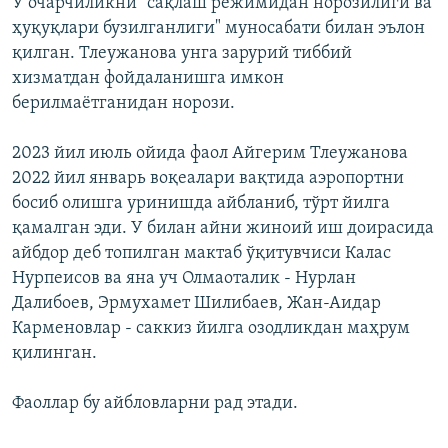
У очарчиликни "сақлаш режимидан норозилиги ва
ҳуқуқлари бузилганлиги" муносабати билан эълон
қилган. Тлеужанова унга зарурий тиббий
хизматдан фойдаланишга имкон
берилмаётганидан норози.
2023 йил июль ойида фаол Айгерим Тлеужанова
2022 йил январь воқеалари вақтида аэропортни
босиб олишга уринишда айбланиб, тўрт йилга
қамалган эди. У билан айни жиноий иш доирасида
айбдор деб топилган мактаб ўқитувчиси Калас
Нурпеисов ва яна уч Олмаоталик - Нурлан
Далибоев, Эрмухамет Шилибаев, Жан-Аидар
Карменовлар - саккиз йилга озодликдан маҳрум
қилинган.
Фаоллар бу айбловларни рад этади.