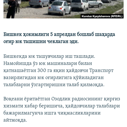
Бишкек ҳокимлиги 5 апрелдан бошлаб шаҳарда
оғир юк ташишни чеклаган эди.
Бишкекда юк ташувчилар иш ташлади.
Намойишда ўз юк машиналари билан
қатнашаётган 300 га яқин ҳайдовчи Транспорт
вазирлигидан юк оғирлигига қўйиладиган
талабларни ўзгартиришни талаб қилмоқда.
Воқеани ёритаётган Озодлик радиосининг қирғиз
хизмати хабар беришича, ҳайдовчилар талаблари
бажарилмагунча ишга чиқмасликларини
айтмоқда.