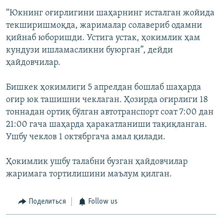
“Юкнинг оғирлигини шаҳарнинг исталган жойида
текширишмоқда, жарималар солавериб одамни
қийнаб юборишди. Устига устак, ҳокимлик ҳам
кундузи ишламасликни буюрган”, дейди
ҳайдовчилар.
Бишкек ҳокимлиги 5 апрелдан бошлаб шаҳарда
оғир юк ташишни чеклаган. Ҳозирда оғирлиги 18
тоннадан ортиқ бўлган автотранспорт соат 7:00 дан
21:00 гача шаҳарда ҳаракатланиши тақиқланган.
Ушбу чеклов 1 октябргача амал қилади.
Ҳокимлик ушбу талабни бузган ҳайдовчилар
жаримага тортилишини маълум қилган.
Поделиться
Follow us