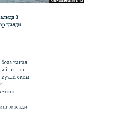
алида 3
ар қилди
 бола канал
қиб кетган.
м кучли оқим
и
кетган.
нинг жасади