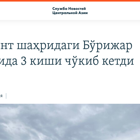
нт шаҳридаги Бўрижар
ида 3 киши чўкиб кетди
ся