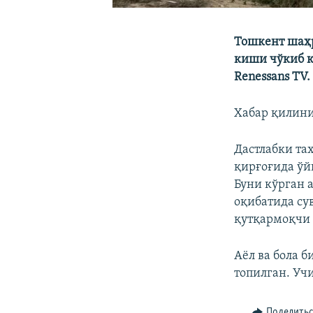
Тошкент шаҳр
киши чўкиб к
Renessans TV.
Хабар қилини
Дастлабки та
қирғоғида ўй
Буни кўрган 
оқибатида сув
қутқармоқчи б
Аёл ва бола 
топилган. Уч
Поделить