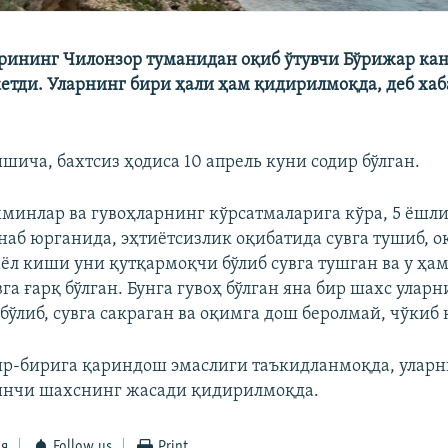
ининг Чилонзор туманидан оқиб ўтувчи Бўрижар кан
етди. Уларнинг бири ҳали ҳам қидирилмоқда, деб хаб
шича, бахтсиз ҳодиса 10 апрель куни содир бўлган.
хминлар ва гувоҳларнинг кўрсатмаларига кўра, 5 ёшли
наб юрганида, эҳтиётсизлик оқибатида сувга тушиб, о
аёл киши уни қутқармоқчи бўлиб сувга тушган ва у ҳа
га ғарқ бўлган. Бунга гувоҳ бўлган яна бир шахс уларн
ўлиб, сувга сакраган ва оқимга дош беролмай, чўкиб 
бир-бирига қариндош эмаслиги таъкидланмоқда, улар
инчи шахснинг жасади қидирилмоқда.
ся
Follow us
Print