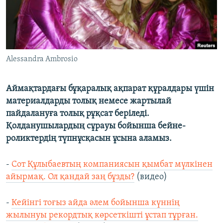
Alessandra Ambrosio
Аймақтардағы бұқаралық ақпарат құралдары үшін
материалдарды толық немесе жартылай
пайдалануға толық рұқсат беріледі.
Қолданушылардың сұрауы бойынша бейне-
роликтердің түпнұсқасын ұсына аламыз.
-
Cот Құлыбаевтың компаниясын қымбат мүлкінен
айырмақ. Ол қандай заң бұзды?
(видео)
-
Кейінгі тоғыз айда әлем бойынша күннің
жылынуы рекордтық көрсеткішті ұстап тұрған.