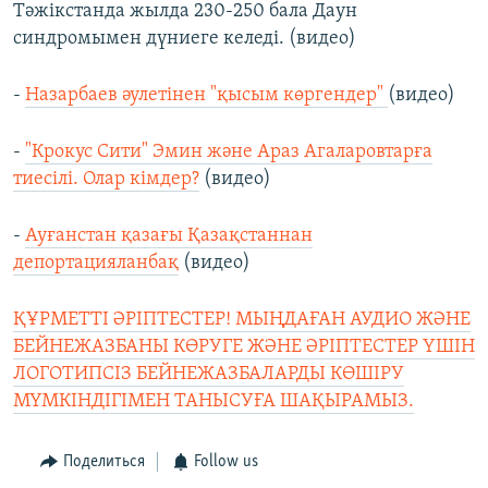
Тәжікстанда жылда 230-250 бала Даун
синдромымен дүниеге келеді. (видео)
-
Назарбаев әулетінен "қысым көргендер"
(видео)
-
"Крокус Сити" Эмин және Араз Агаларовтарға
тиесілі. Олар кімдер?
(видео)
-
Ауғанстан қазағы Қазақстаннан
депортацияланбақ
(видео)
ҚҰРМЕТТІ ӘРІПТЕСТЕР! МЫҢДАҒАН АУДИО ЖӘНЕ
БЕЙНЕЖАЗБАНЫ КӨРУГЕ ЖӘНЕ ӘРІПТЕСТЕР ҮШІН
ЛОГОТИПСІЗ БЕЙНЕЖАЗБАЛАРДЫ КӨШІРУ
МҮМКІНДІГІМЕН ТАНЫСУҒА ШАҚЫРАМЫЗ.
Поделиться
Follow us