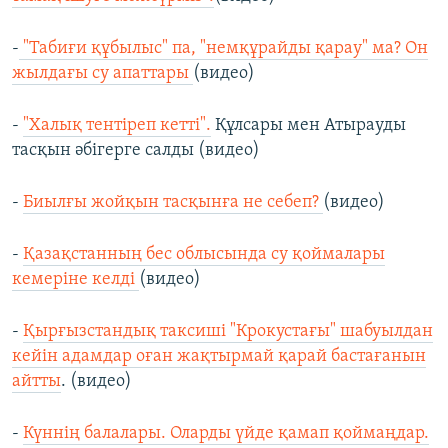
-
"Табиғи құбылыс" па, "немқұрайды қарау" ма? Он
жылдағы су апаттары
(видео)
-
"Халық тентіреп кетті".
Құлсары мен Атырауды
тасқын әбігерге салды (видео)
-
Биылғы жойқын тасқынға не себеп?
(видео)
-
Қазақстанның бес облысында су қоймалары
кемеріне келді
(видео)
-
Қырғызстандық таксиші "Крокустағы" шабуылдан
кейін адамдар оған жақтырмай қарай бастағанын
айтты
. (видео)
-
Күннің балалары. Оларды үйде қамап қоймаңдар.