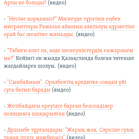
Арты не болады?
(видео)
-
"Несіне қорқамыз?" Мәскеуде тұратын еңбек
мигранттары Рамазан айының аяқталуы құрметіне
орай бас мешітке жиналды.
(видео)
-
"Табиғи апат па, әлде шенеуніктердің енжарлығы
ма?"
Кейінгі он жылда Қазақстанда болған төтенше
жағдайларға шолуы. (видео)
-
"Сынбаймын". Оралбектің кредитке соққан үйі
суға батып барады
(видео)
-
Жетібайдағы ереуілге барған белсенділер
полицияға шақырылған
(видео)
-
Душанбе тұрғындары: "Жарық жоқ. Сәрісіне суық
тамақ ішуге мәжбүрміз".
(видео)